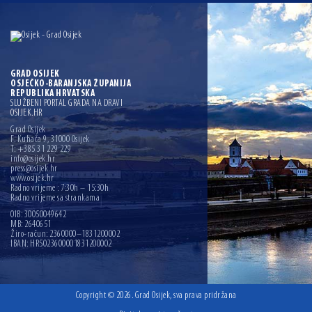
GRAD OSIJEK
OSJEČKO-BARANJSKA ŽUPANIJA
REPUBLIKA HRVATSKA
SLUŽBENI PORTAL GRADA NA DRAVI
OSIJEK.HR
Grad Osijek
F. Kuhača 9, 31000 Osijek
T: +385 31 229 229
info@osijek.hr
press@osijek.hr
www.osijek.hr
Radno vrijeme : 7:30h – 15:30h
Radno vrijeme sa strankama
OIB: 30050049642
MB: 2640651
Žiro-račun: 2360000–1831200002
IBAN: HR5023600001831200002
Copyright © 2026. Grad Osijek, sva prava pridržana