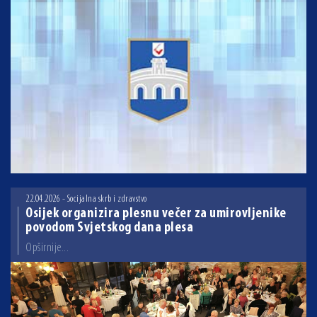
22.04.2026 - Socijalna skrb i zdravstvo
Osijek organizira plesnu večer za umirovljenike
povodom Svjetskog dana plesa
Opširnije...