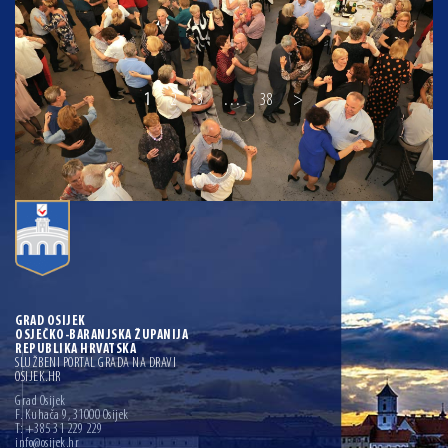
1
2
3
…
38
>
GRAD OSIJEK
OSJEČKO-BARANJSKA ŽUPANIJA
REPUBLIKA HRVATSKA
SLUŽBENI PORTAL GRADA NA DRAVI
OSIJEK.HR
Grad Osijek
F. Kuhača 9, 31000 Osijek
T: +385 31 229 229
info@osijek.hr