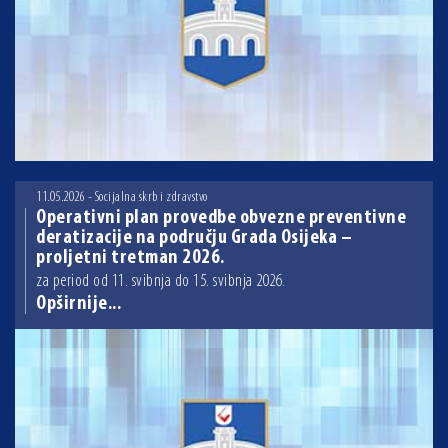
11.05.2026 - Socijalna skrb i zdravstvo
Operativni plan provedbe obvezne preventivne
deratizacije na području Grada Osijeka –
proljetni tretman 2026.
za period od 11. svibnja do 15. svibnja 2026.
Opširnije...