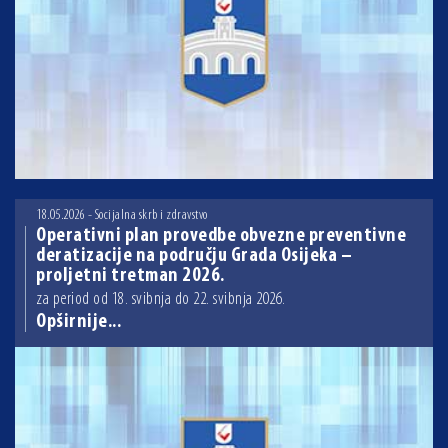
18.05.2026 - Socijalna skrb i zdravstvo
Operativni plan provedbe obvezne preventivne
deratizacije na području Grada Osijeka –
proljetni tretman 2026.
za period od 18. svibnja do 22. svibnja 2026.
Opširnije...