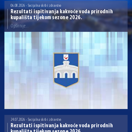
13.07.2026 | Ljetnim izdanjem Večeri vina i umjetnosti završen Vinski mjesec
06.08.2026 - Socijalna skrb i zdravstvo
Rezultati ispitivanja kakvoće voda prirodnih
07.07.2026 | Održana 8. sjednica Gradskog vijeća Grada Osijeka. Gradonačelnik
kupališta tijekom sezone 2026.
Radić istaknuo da je u osječke vrtiće upisan rekordan broj djece, te najavio cjelovitu
obnovu glavnog osječkog Trga Ante Starčevića
Opširnije...
06.07.2026 | Brevis koncertom u Zlatnoj dvorani Musikvereina obilježio 30 godina
djelovanja
04.07.2026 | Zbog povoljnih vodostaja i pravodobnih mjera komarci ove godine pod
kontrolom
04.08.2026 | U Osijeku obilježen Dan pobjede i domovinske zahvalnosti i Dan
hrvatskih branitelja
24.07.2026 - Socijalna skrb i zdravstvo
Rezultati ispitivanja kakvoće voda prirodnih
kupališta tijekom sezone 2026.