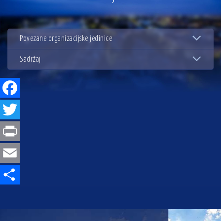
07.07.2026 | Održana 8. sjednica Gradskog vijeća Grada Osijeka. Gradonačelnik
Radić istaknuo da je u osječke vrtiće upisan rekordan broj djece, te najavio cjelovitu
obnovu glavnog osječkog Trga Ante Starčevića
06.07.2026 | Brevis koncertom u Zlatnoj dvorani Musikvereina obilježio 30 godina
djelovanja
Povezane organizacijske jedinice
04.07.2026 | Zbog povoljnih vodostaja i pravodobnih mjera komarci ove godine pod
kontrolom
Sadržaj
04.08.2026 | U Osijeku obilježen Dan pobjede i domovinske zahvalnosti i Dan
hrvatskih branitelja
Facebook
Twitter
Print
Email
Share