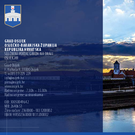
GRAD OSIJEK
OSJEČKO-BARANJSKA ŽUPANIJA
REPUBLIKA HRVATSKA
SLUŽBENI PORTAL GRADA NA DRAVI
OSIJEK.HR
Grad Osijek
F. Kuhača 9, 31000 Osijek
T: +385 31 229 229
info@osijek.hr
press@osijek.hr
www.osijek.hr
Radno vrijeme : 7:30h – 15:30h
Radno vrijeme sa strankama
OIB: 30050049642
MB: 2640651
Žiro-račun: 2360000–1831200002
IBAN: HR5023600001831200002