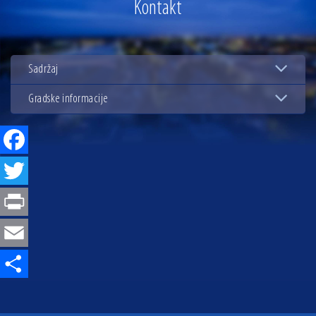
Kontakt
13.07.2026 | Ljetnim izdanjem Večeri vina i umjetnosti završen Vinski mjesec
07.07.2026 | Održana 8. sjednica Gradskog vijeća Grada Osijeka. Gradonačelnik
Radić istaknuo da je u osječke vrtiće upisan rekordan broj djece, te najavio cjelovitu
Sadržaj
obnovu glavnog osječkog Trga Ante Starčevića
06.07.2026 | Brevis koncertom u Zlatnoj dvorani Musikvereina obilježio 30 godina
djelovanja
Gradske informacije
04.07.2026 | Zbog povoljnih vodostaja i pravodobnih mjera komarci ove godine pod
kontrolom
Facebook
04.08.2026 | U Osijeku obilježen Dan pobjede i domovinske zahvalnosti i Dan
hrvatskih branitelja
Twitter
Print
Email
Share