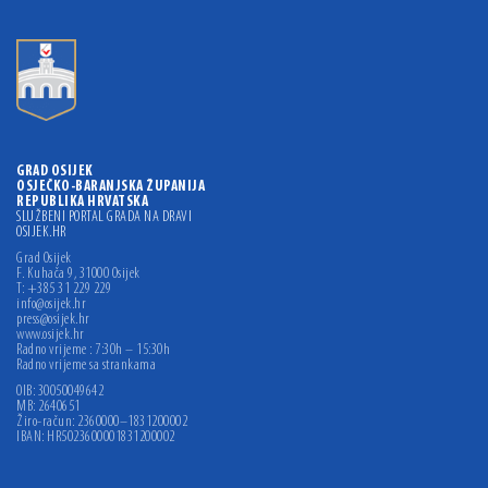
GRAD OSIJEK
OSJEČKO-BARANJSKA ŽUPANIJA
REPUBLIKA HRVATSKA
SLUŽBENI PORTAL GRADA NA DRAVI
OSIJEK.HR
Grad Osijek
F. Kuhača 9, 31000 Osijek
T: +385 31 229 229
info@osijek.hr
press@osijek.hr
www.osijek.hr
Radno vrijeme : 7:30h – 15:30h
Radno vrijeme sa strankama
OIB: 30050049642
MB: 2640651
Žiro-račun: 2360000–1831200002
IBAN: HR5023600001831200002