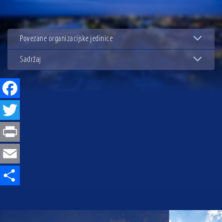
13.07.2026 | Ljetnim izdanjem Večeri vina i umjetnosti završen Vinski mjesec
07.07.2026 | Održana 8. sjednica Gradskog vijeća Grada Osijeka. Gradonačelnik
Radić istaknuo da je u osječke vrtiće upisan rekordan broj djece, te najavio cjelovitu
Povezane organizacijske jedinice
obnovu glavnog osječkog Trga Ante Starčevića
06.07.2026 | Brevis koncertom u Zlatnoj dvorani Musikvereina obilježio 30 godina
djelovanja
Sadržaj
04.07.2026 | Zbog povoljnih vodostaja i pravodobnih mjera komarci ove godine pod
kontrolom
Facebook
04.08.2026 | U Osijeku obilježen Dan pobjede i domovinske zahvalnosti i Dan
hrvatskih branitelja
Twitter
Print
Email
Share