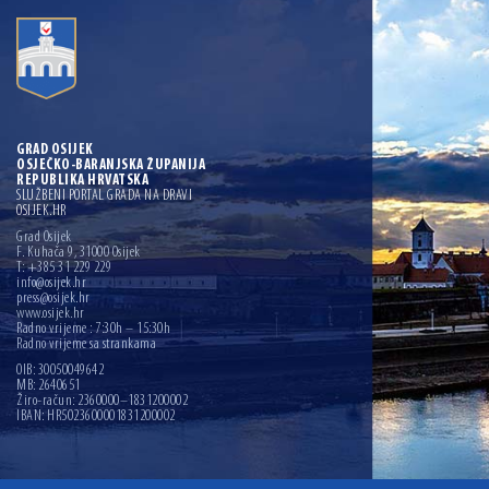
GRAD OSIJEK
OSJEČKO-BARANJSKA ŽUPANIJA
REPUBLIKA HRVATSKA
SLUŽBENI PORTAL GRADA NA DRAVI
OSIJEK.HR
Grad Osijek
F. Kuhača 9, 31000 Osijek
T: +385 31 229 229
info@osijek.hr
press@osijek.hr
www.osijek.hr
Radno vrijeme : 7:30h – 15:30h
Radno vrijeme sa strankama
OIB: 30050049642
MB: 2640651
Žiro-račun: 2360000–1831200002
IBAN: HR5023600001831200002