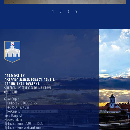
1
2
3
>
GRAD OSIJEK
OSJEČKO-BARANJSKA ŽUPANIJA
REPUBLIKA HRVATSKA
SLUŽBENI PORTAL GRADA NA DRAVI
OSIJEK.HR
Grad Osijek
F. Kuhača 9, 31000 Osijek
T: +385 31 229 229
info@osijek.hr
press@osijek.hr
www.osijek.hr
Radno vrijeme : 7:30h – 15:30h
Radno vrijeme sa strankama