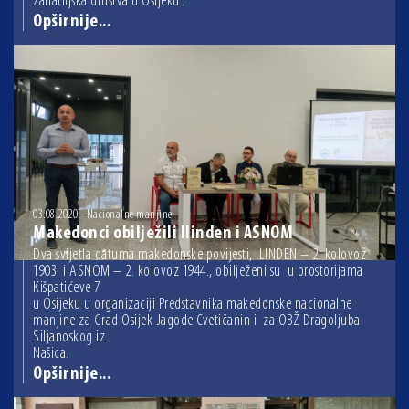
zanatlijska društva u Osijeku”.
Opširnije...
03.08.2020 - Nacionalne manjine
Makedonci obilježili Ilinden i ASNOM
Dva svijetla datuma makedonske povijesti, ILINDEN – 2. kolovoz
1903. i ASNOM – 2. kolovoz 1944., obilježeni su u prostorijama
Kišpatićeve 7
u Osijeku u organizaciji Predstavnika makedonske nacionalne
manjine za Grad Osijek Jagode Cvetičanin i za OBŽ Dragoljuba
Siljanoskog iz
Našica.
Opširnije...