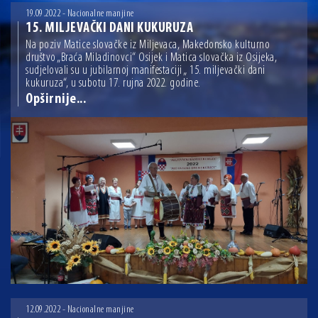
13.07.2026 | Ljetnim izdanjem Večeri vina i umjetnosti završen Vinski mjesec
19.09.2022 - Nacionalne manjine
15. MILJEVAČKI DANI KUKURUZA
07.07.2026 | Održana 8. sjednica Gradskog vijeća Grada Osijeka. Gradonačelnik
Na poziv Matice slovačke iz Miljevaca, Makedonsko kulturno
Radić istaknuo da je u osječke vrtiće upisan rekordan broj djece, te najavio cjelovitu
društvo „Braća Miladinovci“ Osijek i Matica slovačka iz Osijeka,
obnovu glavnog osječkog Trga Ante Starčevića
06.07.2026 | Brevis koncertom u Zlatnoj dvorani Musikvereina obilježio 30 godina
sudjelovali su u jubilarnoj manifestaciji „ 15. miljevački dani
djelovanja
kukuruza“, u subotu 17. rujna 2022. godine.
Opširnije...
04.07.2026 | Zbog povoljnih vodostaja i pravodobnih mjera komarci ove godine pod
kontrolom
04.08.2026 | U Osijeku obilježen Dan pobjede i domovinske zahvalnosti i Dan
hrvatskih branitelja
12.09.2022 - Nacionalne manjine