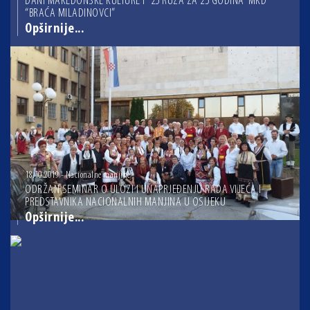
DANI MAKEDONSKE KULTURE I “25 RUŽA ZA 25 GODINA” MKD
“BRAĆA MILADINOVCI”
Opširnije...
18.10.2019 - Nacionalne manjine
ODRŽAN SEMINAR O ULOZI I UNAPRJEĐENJU RADA VIJEĆA I
PREDSTAVNIKA NACIONALNIH MANJINA U OSIJEKU
Opširnije...