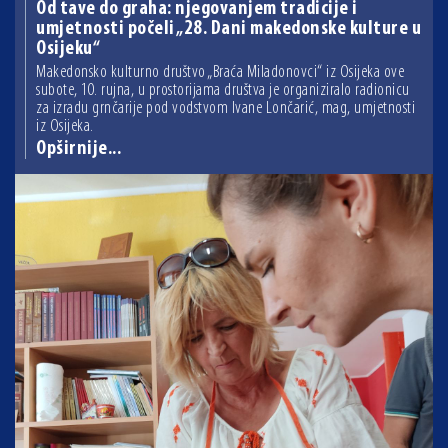
Od tave do graha: njegovanjem tradicije i
umjetnosti počeli „28. Dani makedonske kulture u
Osijeku“
Makedonsko kulturno društvo „Braća Miladonovci“ iz Osijeka ove
subote, 10. rujna, u prostorijama društva je organiziralo radionicu
za izradu grnčarije pod vodstvom Ivane Lončarić, mag, umjetnosti
iz Osijeka.
Opširnije...