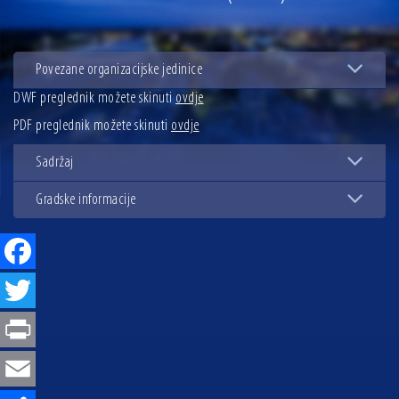
13.07.2026 | Ljetnim izdanjem Večeri vina i umjetnosti završen Vinski mjesec
07.07.2026 | Održana 8. sjednica Gradskog vijeća Grada Osijeka. Gradonačelnik
Radić istaknuo da je u osječke vrtiće upisan rekordan broj djece, te najavio cjelovitu
Povezane organizacijske jedinice
obnovu glavnog osječkog Trga Ante Starčevića
06.07.2026 | Brevis koncertom u Zlatnoj dvorani Musikvereina obilježio 30 godina
DWF preglednik možete skinuti
ovdje
djelovanja
PDF preglednik možete skinuti
ovdje
04.07.2026 | Zbog povoljnih vodostaja i pravodobnih mjera komarci ove godine pod
kontrolom
Sadržaj
04.08.2026 | U Osijeku obilježen Dan pobjede i domovinske zahvalnosti i Dan
hrvatskih branitelja
Gradske informacije
Facebook
Twitter
Print
Email
Share