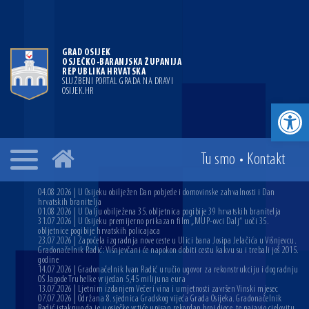
GRAD OSIJEK
OSJEČKO-BARANJSKA ŽUPANIJA
REPUBLIKA HRVATSKA
SLUŽBENI PORTAL GRADA NA DRAVI
OSIJEK.HR
Open toolbar
Tu smo
•
Kontakt
04.08.2026 | U Osijeku obilježen Dan pobjede i domovinske zahvalnosti i Dan
hrvatskih branitelja
01.08.2026 | U Dalju obilježena 35. obljetnica pogibije 39 hrvatskih branitelja
31.07.2026 | U Osijeku premijerno prikazan film „MUP-ovci Dalj“ uoči 35.
obljetnice pogibije hrvatskih policajaca
23.07.2026 | Započela izgradnja nove ceste u Ulici bana Josipa Jelačića u Višnjevcu.
Gradonačelnik Radić: Višnjevčani će napokon dobiti cestu kakvu su i trebali još 2015.
godine
14.07.2026 | Gradonačelnik Ivan Radić uručio ugovor za rekonstrukciju i dogradnju
OŠ Jagode Truhelke vrijedan 5,45 milijuna eura
13.07.2026 | Ljetnim izdanjem Večeri vina i umjetnosti završen Vinski mjesec
07.07.2026 | Održana 8. sjednica Gradskog vijeća Grada Osijeka. Gradonačelnik
Radić istaknuo da je u osječke vrtiće upisan rekordan broj djece, te najavio cjelovitu