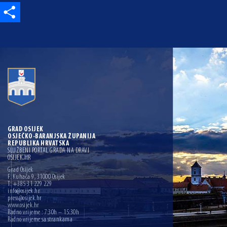
Share
GRAD OSIJEK
OSJEČKO-BARANJSKA ŽUPANIJA
REPUBLIKA HRVATSKA
SLUŽBENI PORTAL GRADA NA DRAVI
OSIJEK.HR
Grad Osijek
F. Kuhača 9, 31000 Osijek
T: +385 31 229 229
info@osijek.hr
press@osijek.hr
www.osijek.hr
Radno vrijeme : 7:30h – 15:30h
Radno vrijeme sa strankama