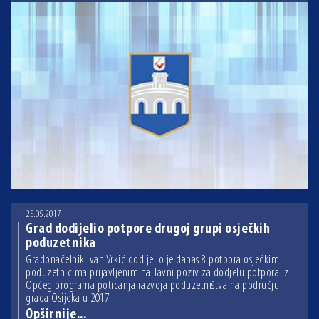
25.05.2017
Grad dodijelio potpore drugoj grupi osječkih
poduzetnika
Gradonačelnik Ivan Vrkić dodijelio je danas 8 potpora osječkim
poduzetnicima prijavljenim na Javni poziv za dodjelu potpora iz
Općeg programa poticanja razvoja poduzetništva na području
grada Osijeka u 2017.
Opširnije...