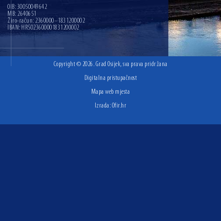
OIB: 30050049642
MB: 2640651
Žiro-račun: 2360000–1831200002
IBAN: HR5023600001831200002
Copyright © 2026. Grad Osijek, sva prava pridržana
Digitalna pristupačnost
Mapa web mjesta
Izrada:
Ofir.hr