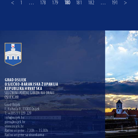
<
1
…
178
179
180
181
182
…
191
>
GRAD OSIJEK
OSJEČKO-BARANJSKA ŽUPANIJA
REPUBLIKA HRVATSKA
SLUŽBENI PORTAL GRADA NA DRAVI
OSIJEK.HR
Grad Osijek
F. Kuhača 9, 31000 Osijek
T: +385 31 229 229
info@osijek.hr
press@osijek.hr
www.osijek.hr
Radno vrijeme : 7:30h – 15:30h
Radno vrijeme sa strankama