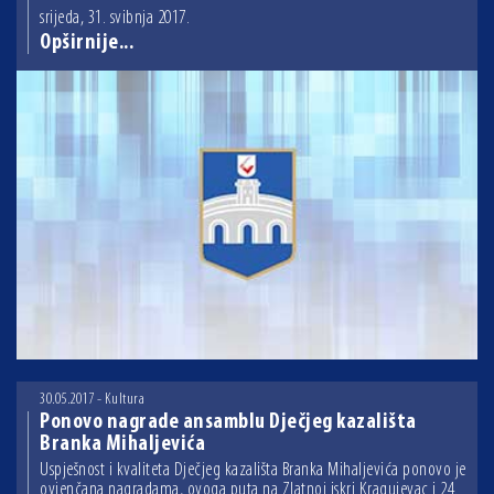
srijeda, 31. svibnja 2017.
Opširnije...
30.05.2017 - Kultura
Ponovo nagrade ansamblu Dječjeg kazališta
Branka Mihaljevića
Uspješnost i kvaliteta Dječjeg kazališta Branka Mihaljevića ponovo je
ovjenčana nagradama, ovoga puta na Zlatnoj iskri Kragujevac i 24.