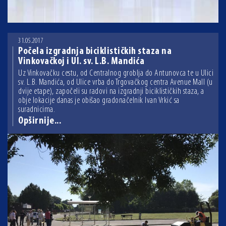
31.05.2017
Počela izgradnja biciklističkih staza na
Vinkovačkoj i Ul. sv. L.B. Mandića
Uz Vinkovačku cestu, od Centralnog groblja do Antunovca te u Ulici
sv. L.B. Mandića, od Ulice vrba do Trgovačkog centra Avenue Mall (u
dvije etape), započeli su radovi na izgradnji biciklističkih staza, a
obje lokacije danas je obišao gradonačelnik Ivan Vrkić sa
suradnicima.
Opširnije...