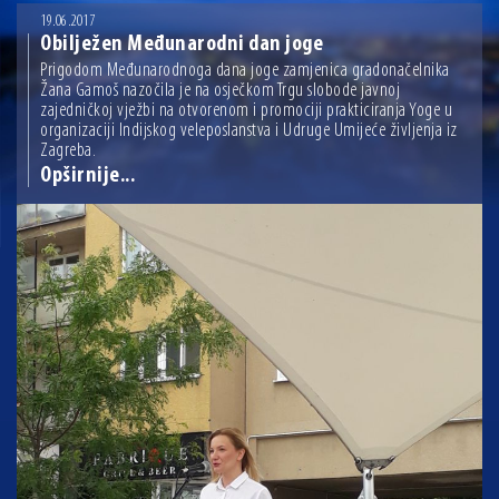
07.07.2026 | Održana 8. sjednica Gradskog vijeća Grada Osijeka. Gradonačelnik
19.06.2017
Radić istaknuo da je u osječke vrtiće upisan rekordan broj djece, te najavio cjelovitu
obnovu glavnog osječkog Trga Ante Starčevića
Obilježen Međunarodni dan joge
06.07.2026 | Brevis koncertom u Zlatnoj dvorani Musikvereina obilježio 30 godina
Prigodom Međunarodnoga dana joge zamjenica gradonačelnika
djelovanja
Žana Gamoš nazočila je na osječkom Trgu slobode javnoj
04.07.2026 | Zbog povoljnih vodostaja i pravodobnih mjera komarci ove godine pod
zajedničkoj vježbi na otvorenom i promociji prakticiranja Yoge u
kontrolom
organizaciji Indijskog veleposlanstva i Udruge Umijeće življenja iz
Zagreba.
04.08.2026 | U Osijeku obilježen Dan pobjede i domovinske zahvalnosti i Dan
hrvatskih branitelja
Opširnije...