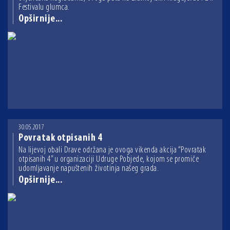
Festivalu glumca.
Opširnije...
30.05.2017
Povratak otpisanih 4
Na lijevoj obali Drave održana je ovoga vikenda akcija “Povratak
otpisanih 4” u organizaciji Udruge Pobjede, kojom se promiče
udomljavanje napuštenih životinja našeg grada.
Opširnije...