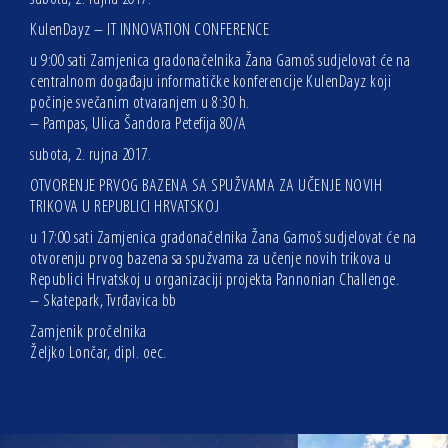
KulenDayz – IT INNOVATION CONFERENCE
u 9:00 sati Zamjenica gradonačelnika Žana Gamoš sudjelovat će na
centralnom događaju informatičke konferencije KulenDayz koji
počinje svečanim otvaranjem u 8:30 h.
– Pampas, Ulica Šandora Petefija 80/A
subota, 2. rujna 2017.
OTVORENJE PRVOG BAZENA SA SPUŽVAMA ZA UČENJE NOVIH
TRIKOVA U REPUBLICI HRVATSKOJ
u 17:00 sati Zamjenica gradonačelnika Žana Gamoš sudjelovat će na
otvorenju prvog bazena sa spužvama za učenje novih trikova u
Republici Hrvatskoj u organizaciji projekta Pannonian Challenge.
– Skatepark, Tvrđavica bb
Zamjenik pročelnika
Željko Lončar, dipl. oec.