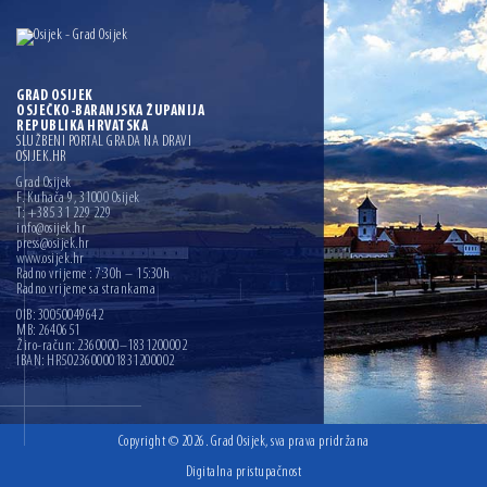
GRAD OSIJEK
OSJEČKO-BARANJSKA ŽUPANIJA
REPUBLIKA HRVATSKA
SLUŽBENI PORTAL GRADA NA DRAVI
OSIJEK.HR
Grad Osijek
F. Kuhača 9, 31000 Osijek
T: +385 31 229 229
info@osijek.hr
press@osijek.hr
www.osijek.hr
Radno vrijeme : 7:30h – 15:30h
Radno vrijeme sa strankama
OIB: 30050049642
MB: 2640651
Žiro-račun: 2360000–1831200002
IBAN: HR5023600001831200002
Copyright © 2026. Grad Osijek, sva prava pridržana
Digitalna pristupačnost