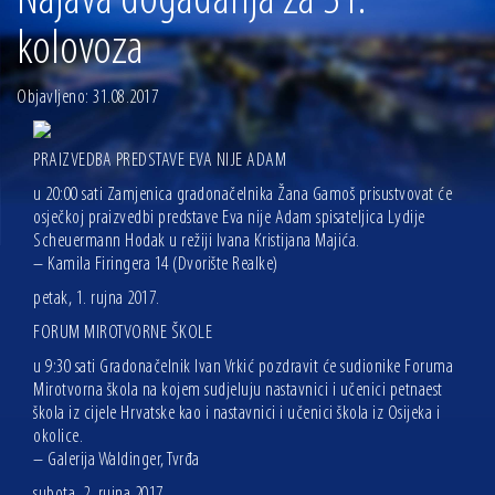
Najava događanja za 31.
13.07.2026 | Ljetnim izdanjem Večeri vina i umjetnosti završen Vinski mjesec
kolovoza
07.07.2026 | Održana 8. sjednica Gradskog vijeća Grada Osijeka. Gradonačelnik
Radić istaknuo da je u osječke vrtiće upisan rekordan broj djece, te najavio cjelovitu
obnovu glavnog osječkog Trga Ante Starčevića
Objavljeno: 31.08.2017
06.07.2026 | Brevis koncertom u Zlatnoj dvorani Musikvereina obilježio 30 godina
djelovanja
04.07.2026 | Zbog povoljnih vodostaja i pravodobnih mjera komarci ove godine pod
PRAIZVEDBA PREDSTAVE EVA NIJE ADAM
kontrolom
u 20:00 sati Zamjenica gradonačelnika Žana Gamoš prisustvovat će
04.08.2026 | U Osijeku obilježen Dan pobjede i domovinske zahvalnosti i Dan
osječkoj praizvedbi predstave Eva nije Adam spisateljica Lydije
hrvatskih branitelja
Scheuermann Hodak u režiji Ivana Kristijana Majića.
– Kamila Firingera 14 (Dvorište Realke)
petak, 1. rujna 2017.
FORUM MIROTVORNE ŠKOLE
u 9:30 sati Gradonačelnik Ivan Vrkić pozdravit će sudionike Foruma
Mirotvorna škola na kojem sudjeluju nastavnici i učenici petnaest
škola iz cijele Hrvatske kao i nastavnici i učenici škola iz Osijeka i
okolice.
– Galerija Waldinger, Tvrđa
subota, 2. rujna 2017.