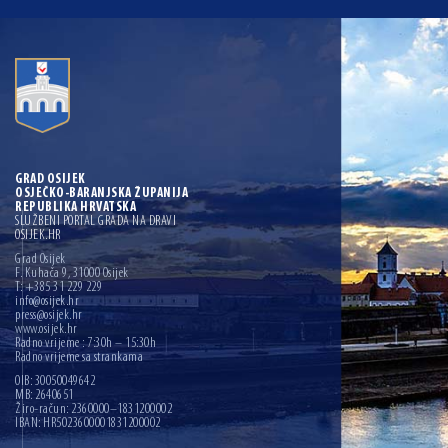
GRAD OSIJEK
OSJEČKO-BARANJSKA ŽUPANIJA
REPUBLIKA HRVATSKA
SLUŽBENI PORTAL GRADA NA DRAVI
OSIJEK.HR
Grad Osijek
F. Kuhača 9, 31000 Osijek
T: +385 31 229 229
info@osijek.hr
press@osijek.hr
www.osijek.hr
Radno vrijeme : 7:30h – 15:30h
Radno vrijeme sa strankama
OIB: 30050049642
MB: 2640651
Žiro-račun: 2360000–1831200002
IBAN: HR5023600001831200002