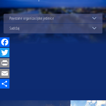
13.07.2026 | Ljetnim izdanjem Večeri vina i umjetnosti završen Vinski mjesec
07.07.2026 | Održana 8. sjednica Gradskog vijeća Grada Osijeka. Gradonačelnik
Radić istaknuo da je u osječke vrtiće upisan rekordan broj djece, te najavio cjelovitu
Povezane organizacijske jedinice
obnovu glavnog osječkog Trga Ante Starčevića
06.07.2026 | Brevis koncertom u Zlatnoj dvorani Musikvereina obilježio 30 godina
djelovanja
Sadržaj
04.07.2026 | Zbog povoljnih vodostaja i pravodobnih mjera komarci ove godine pod
kontrolom
Facebook
04.08.2026 | U Osijeku obilježen Dan pobjede i domovinske zahvalnosti i Dan
hrvatskih branitelja
Twitter
Print
Email
Share