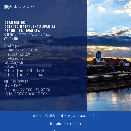
GRAD OSIJEK
OSJEČKO-BARANJSKA ŽUPANIJA
REPUBLIKA HRVATSKA
SLUŽBENI PORTAL GRADA NA DRAVI
OSIJEK.HR
Grad Osijek
F. Kuhača 9, 31000 Osijek
T: +385 31 229 229
info@osijek.hr
press@osijek.hr
www.osijek.hr
Radno vrijeme : 7:30h – 15:30h
Radno vrijeme sa strankama
OIB: 30050049642
MB: 2640651
Žiro-račun: 2360000–1831200002
IBAN: HR5023600001831200002
Copyright © 2026. Grad Osijek, sva prava pridržana
Digitalna pristupačnost