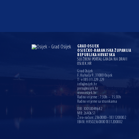
GRAD OSIJEK
OSJEČKO-BARANJSKA ŽUPANIJA
REPUBLIKA HRVATSKA
SLUŽBENI PORTAL GRADA NA DRAVI
OSIJEK.HR
Grad Osijek
F. Kuhača 9, 31000 Osijek
T: +385 31 229 229
info@osijek.hr
press@osijek.hr
www.osijek.hr
Radno vrijeme : 7:30h – 15:30h
Radno vrijeme sa strankama
OIB: 30050049642
MB: 2640651
Žiro-račun: 2360000–1831200002
IBAN: HR5023600001831200002