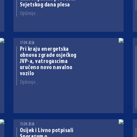
Svjetskog dana plesa
Opširnije...
17.04.2026
Pri kraju energetska
obnova zgrade osječkog
JVP-a, vatrogascima
uručeno novo navalno
vozilo
Opširnije...
15.04.2026
Osijek i Livno potpisali
Sporazum o