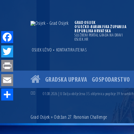
GRAD OSIJEK
OSJEČKO-BARANJSKA ŽUPANIJA
REPUBLIKA HRVATSKA
SLUŽBENI PORTAL GRADA NA DRAVI
OSIJEK.HR
Facebook
•
OSIJEK UŽIVO
KONTAKTIRAJTE NAS
Twitter
Print
GRADSKA UPRAVA
GOSPODARSTVO
04.07.2026 | Zbog povoljnih vodostaja i pravodobnih mjera komarci
Email
04.08.2026 | U Osijeku obilježen Dan pobjede i domovinske zahvalno
01.08.2026 | U Dalju obilježena 35. obljetnica pogibije 39 hrvatskih
31.07.2026 | U Osijeku premijerno prikazan film „MUP-ovci Dalj“ uoč
Share
23.07.2026 | Započela izgradnja nove ceste u Ulici bana Josipa Jelač
14.07.2026 | Gradonačelnik Ivan Radić uručio ugovor za rekonstruk
Grad Osijek
» Održan 27. Panonian Challenge
13.07.2026 | Ljetnim izdanjem Večeri vina i umjetnosti završen Vin
07.07.2026 | Održana 8. sjednica Gradskog vijeća Grada Osijeka. Grad
06.07.2026 | Brevis koncertom u Zlatnoj dvorani Musikvereina obilj