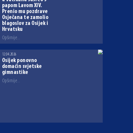
papom Lavom XIV.
Prenio mu pozdrave
Osječana te zamolio
blagoslov za Osijek i
Hrvatsku
Opširnije...
12.04.2026
Osijek ponovno
domaćin svjetske
gimnastike
Opširnije...