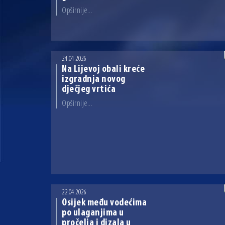
Opširnije...
24.04.2026
Na Lijevoj obali kreće
izgradnja novog
dječjeg vrtića
Opširnije...
22.04.2026
Osijek među vodećima
po ulaganjima u
pročelja i dizala u