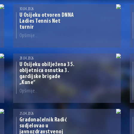
 ove godine pod kontrolom
sti i Dan hrvatskih branitelja
30.04.2026
U Osijeku otvoren DNNA
Ladies Tennis Net
turnir
Opširnije...
28.04.2026
U Osijeku obilježena 35.
obljetnica osnutka 3.
gardijske brigade
„Kune“
Opširnije...
25.04.2026
Gradonačelnik Radić
sudjelovao u
javnozdravstvenoj