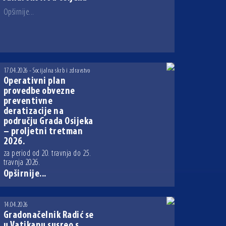
Opširnije...
17.04.2026 - Socijalna skrb i zdravstvo
Operativni plan
provedbe obvezne
preventivne
deratizacije na
području Grada Osijeka
– proljetni tretman
2026.
za period od 20. travnja do 25.
travnja 2026.
Opširnije...
14.04.2026
Gradonačelnik Radić se
u Vatikanu susreo s