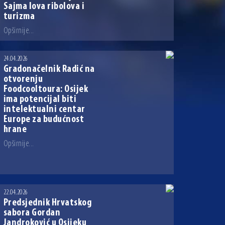
Sajma lova ribolova i
turizma
Opširnije...
24.04.2026
Gradonačelnik Radić na
otvorenju
Foodcooltoura: Osijek
ima potencijal biti
intelektualni centar
Europe za budućnost
hrane
Opširnije...
22.04.2026
Predsjednik Hrvatskog
sabora Gordan
Jandroković u Osijeku