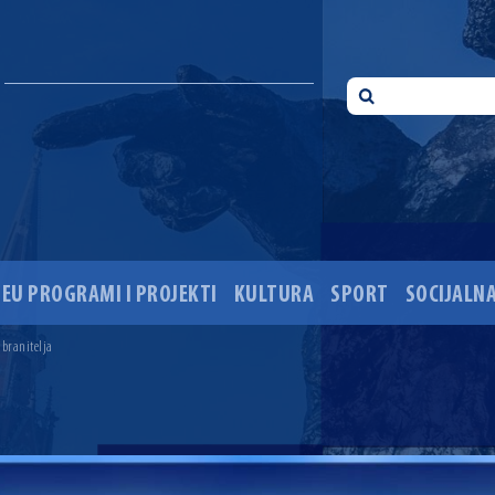
EU PROGRAMI I PROJEKTI
KULTURA
SPORT
SOCIJALNA
 ove godine pod kontrolom
sti i Dan hrvatskih branitelja
 branitelja
i 35. obljetnice pogibije hrvatskih policajaca
ića u Višnjevcu. Gradonačelnik Radić: Višnjevčani će napokon dobiti cestu kakvu su i trebali još 2015
ciju i dogradnju OŠ Jagode Truhelke vrijedan 5,45 milijuna eura
ski mjesec
onačelnik Radić istaknuo da je u osječke vrtiće upisan rekordan broj djece, te najavio cjelovitu obn
ežio 30 godina djelovanja