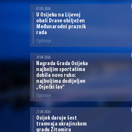
04.07.2026 | Zbog povoljnih vodostaja i pravodobnih mjera komarci
04.08.2026 | U Osijeku obilježen Dan pobjede i domovinske zahvalno
01.05.2026
U Osijeku na Lijevoj
obali Drave obilježen
Međunarodni praznik
rada
Opširnije...
29.04.2026
Nagrada Grada Osijeka
najboljim sportašima
dobila novo ruho:
najboljima dodijeljen
„Osječki lav“
Opširnije...
27.04.2026
Osijek daruje šest
tramvaja ukrajinskom
gradu Žitomiru