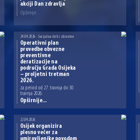
akciji Dan zdravlja
Opširnije...
24.04.2026 - Socijalna skrb i zdravstvo
Operativni plan
provedbe obvezne
preventivne
deratizacije na
području Grada Osijeka
– proljetni tretman
2026.
za period od 27. travnja do 30.
travnja 2026.
Opširnije...
22.04.2026
Osijek organizira
plesnu večer za
umirovljenike povodom