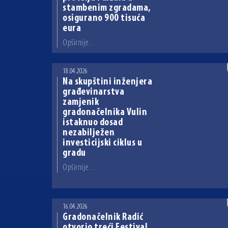
stambenim zgradama,
osigurano 900 tisuća
eura
Opširnije...
18.04.2026
Na skupštini inženjera
građevinarstva
zamjenik
gradonačelnika Vulin
istaknuo dosad
nezabilježen
investicijski ciklus u
gradu
Opširnije...
16.04.2026
Gradonačelnik Radić
otvorio treći Festival