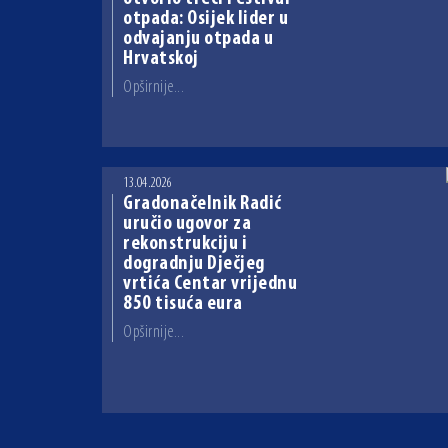
otpada: Osijek lider u
odvajanju otpada u
Hrvatskoj
Opširnije...
13.04.2026
Gradonačelnik Radić
uručio ugovor za
rekonstrukciju i
dogradnju Dječjeg
vrtića Centar vrijednu
850 tisuća eura
Opširnije...