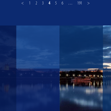
<
1
2
3
4
5
6
…
191
>