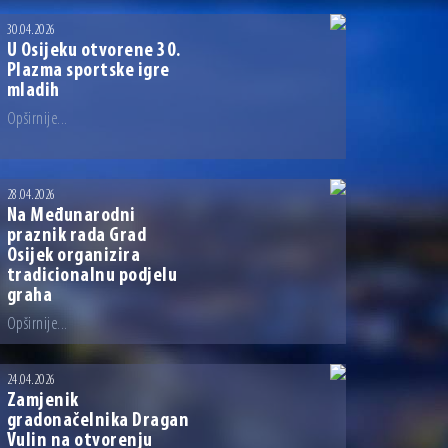
30.04.2026
U Osijeku otvorene 30.
Plazma sportske igre
mladih
Opširnije...
28.04.2026
Na Međunarodni
praznik rada Grad
Osijek organizira
tradicionalnu podjelu
graha
Opširnije...
24.04.2026
Zamjenik
gradonačelnika Dragan
Vulin na otvorenju