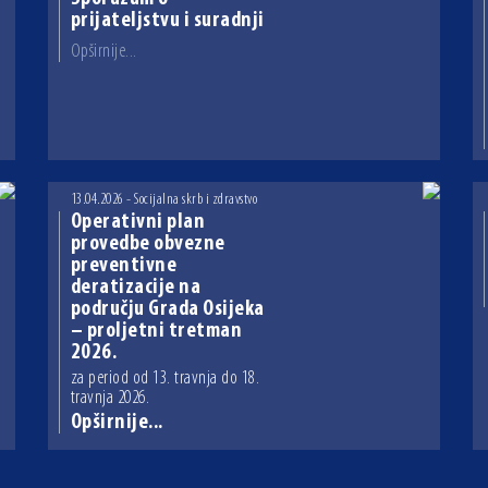
prijateljstvu i suradnji
Opširnije...
13.04.2026 - Socijalna skrb i zdravstvo
Operativni plan
provedbe obvezne
preventivne
deratizacije na
području Grada Osijeka
– proljetni tretman
2026.
za period od 13. travnja do 18.
travnja 2026.
Opširnije...