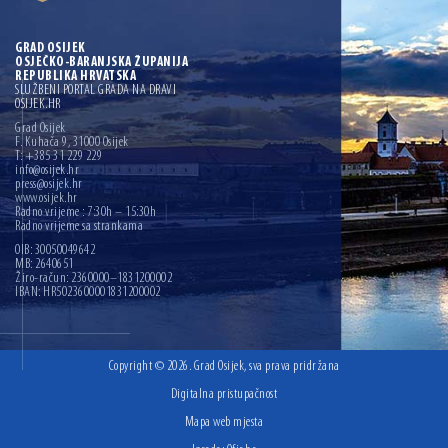
GRAD OSIJEK
OSJEČKO-BARANJSKA ŽUPANIJA
REPUBLIKA HRVATSKA
SLUŽBENI PORTAL GRADA NA DRAVI
OSIJEK.HR
Grad Osijek
F. Kuhača 9, 31000 Osijek
T: +385 31 229 229
info@osijek.hr
press@osijek.hr
www.osijek.hr
Radno vrijeme : 7:30h – 15:30h
Radno vrijeme sa strankama
OIB: 30050049642
MB: 2640651
Žiro-račun: 2360000–1831200002
IBAN: HR5023600001831200002
Copyright © 2026. Grad Osijek, sva prava pridržana
Digitalna pristupačnost
Mapa web mjesta