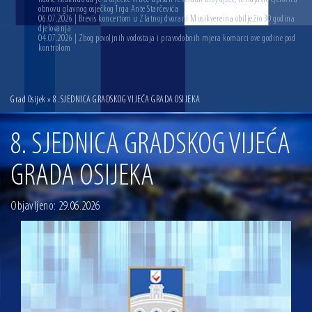
obnovu glavnog osječkog Trga Ante Starčevića
06.07.2026 | Brevis koncertom u Zlatnoj dvorani Musikvereina obilježio 30 godina
djelovanja
04.07.2026 | Zbog povoljnih vodostaja i pravodobnih mjera komarci ove godine pod
kontrolom
Grad Osijek
» 8. SJEDNICA GRADSKOG VIJEĆA GRADA OSIJEKA
8. SJEDNICA GRADSKOG VIJEĆA
GRADA OSIJEKA
Objavljeno: 29.06.2026