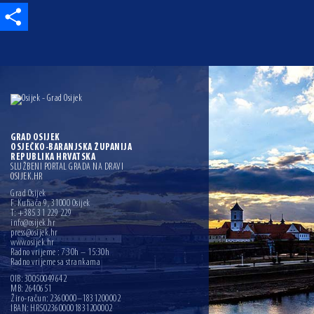
Share
GRAD OSIJEK
OSJEČKO-BARANJSKA ŽUPANIJA
REPUBLIKA HRVATSKA
SLUŽBENI PORTAL GRADA NA DRAVI
OSIJEK.HR
Grad Osijek
F. Kuhača 9, 31000 Osijek
T: +385 31 229 229
info@osijek.hr
press@osijek.hr
www.osijek.hr
Radno vrijeme : 7:30h – 15:30h
Radno vrijeme sa strankama
OIB: 30050049642
MB: 2640651
Žiro-račun: 2360000–1831200002
IBAN: HR5023600001831200002