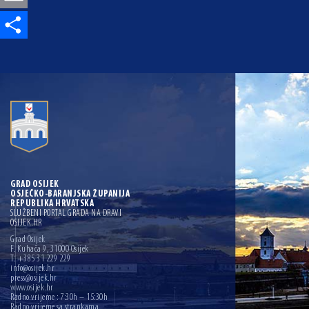
Share
GRAD OSIJEK
OSJEČKO-BARANJSKA ŽUPANIJA
REPUBLIKA HRVATSKA
SLUŽBENI PORTAL GRADA NA DRAVI
OSIJEK.HR
Grad Osijek
F. Kuhača 9, 31000 Osijek
T: +385 31 229 229
info@osijek.hr
press@osijek.hr
www.osijek.hr
Radno vrijeme : 7:30h – 15:30h
Radno vrijeme sa strankama