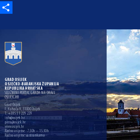
Share
GRAD OSIJEK
OSJEČKO-BARANJSKA ŽUPANIJA
REPUBLIKA HRVATSKA
SLUŽBENI PORTAL GRADA NA DRAVI
OSIJEK.HR
Grad Osijek
F. Kuhača 9, 31000 Osijek
T: +385 31 229 229
info@osijek.hr
press@osijek.hr
www.osijek.hr
Radno vrijeme : 7:30h – 15:30h
Radno vrijeme sa strankama