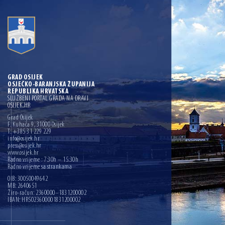
GRAD OSIJEK
OSJEČKO-BARANJSKA ŽUPANIJA
REPUBLIKA HRVATSKA
SLUŽBENI PORTAL GRADA NA DRAVI
OSIJEK.HR
Grad Osijek
F. Kuhača 9, 31000 Osijek
T: +385 31 229 229
info@osijek.hr
press@osijek.hr
www.osijek.hr
Radno vrijeme : 7:30h – 15:30h
Radno vrijeme sa strankama
OIB: 30050049642
MB: 2640651
Žiro-račun: 2360000–1831200002
IBAN: HR5023600001831200002