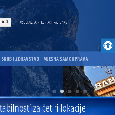
•
OSIJEK UŽIVO
KONTAKTIRAJTE NAS
Open toolbar
 SKRB I ZDRAVSTVO
MJESNA SAMOUPRAVA
. godine
ovu glavnog osječkog Trga Ante Starčevića
bilnosti za četiri lokacije