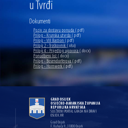
u Tvrđi
Dokumenti
Poziv za dostavu ponuda
(.pdf)
Prilog - Krunska utvrda
(.pdf)
Prilog - VIII Bastion
(.pdf)
Prilog 2 - Troškovnik
(.xlsx)
Prilog 4 - Prijedlog ugovora
(.docx)
Ponudbeni list
(.docx)
Prilog - Bosendorferova
(.pdf)
Prilog - Hornwerk
(.pdf)
GRAD OSIJEK
OSJEČKO-BARANJSKA ŽUPANIJA
REPUBLIKA HRVATSKA
SLUŽBENI PORTAL GRADA NA DRAVI
OSIJEK.HR
Grad Osijek
F. Kuhača 9, 31000 Osijek