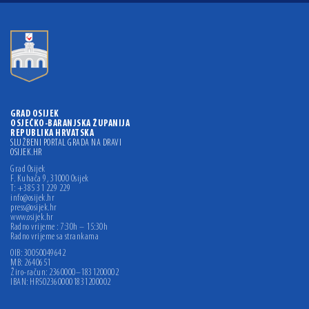
GRAD OSIJEK
OSJEČKO-BARANJSKA ŽUPANIJA
REPUBLIKA HRVATSKA
SLUŽBENI PORTAL GRADA NA DRAVI
OSIJEK.HR
Grad Osijek
F. Kuhača 9, 31000 Osijek
T: +385 31 229 229
info@osijek.hr
press@osijek.hr
www.osijek.hr
Radno vrijeme : 7:30h – 15:30h
Radno vrijeme sa strankama
OIB: 30050049642
MB: 2640651
Žiro-račun: 2360000–1831200002
IBAN: HR5023600001831200002