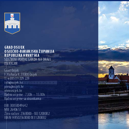
GRAD OSIJEK
OSJEČKO-BARANJSKA ŽUPANIJA
REPUBLIKA HRVATSKA
SLUŽBENI PORTAL GRADA NA DRAVI
OSIJEK.HR
Grad Osijek
F. Kuhača 9, 31000 Osijek
T: +385 31 229 229
info@osijek.hr
press@osijek.hr
www.osijek.hr
Radno vrijeme : 7:30h – 15:30h
Radno vrijeme sa strankama
OIB: 30050049642
MB: 2640651
Žiro-račun: 2360000–1831200002
IBAN: HR5023600001831200002