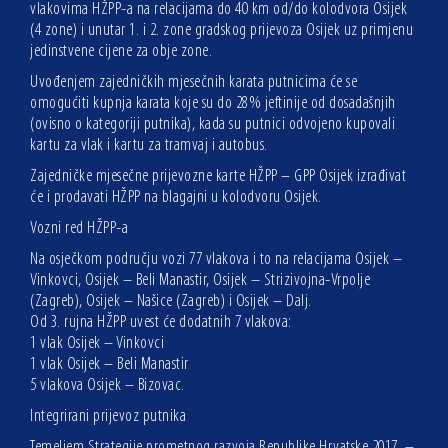
vlakovima HŽPP-a na relacijama do 40 km od/do kolodvora Osijek
(4 zone) i unutar 1. i 2. zone gradskog prijevoza Osijek uz primjenu
jedinstvene cijene za obje zone.
Uvođenjem zajedničkih mjesečnih karata putnicima će se
omogućiti kupnja karata koje su do 28% jeftinije od dosadašnjih
(ovisno o kategoriji putnika), kada su putnici odvojeno kupovali
kartu za vlak i kartu za tramvaj i autobus.
Zajedničke mjesečne prijevozne karte HŽPP – GPP Osijek izrađivat
će i prodavati HŽPP na blagajni u kolodvoru Osijek.
Vozni red HŽPP-a
Na osječkom području vozi 77 vlakova i to na relacijama Osijek –
Vinkovci, Osijek – Beli Manastir, Osijek – Strizivojna-Vrpolje
(Zagreb), Osijek – Našice (Zagreb) i Osijek – Dalj.
Od 3. rujna HŽPP uvest će dodatnih 7 vlakova:
1 vlak Osijek – Vinkovci
1 vlak Osijek – Beli Manastir
5 vlakova Osijek – Bizovac.
Integrirani prijevoz putnika
Temeljem Strategije prometnog razvoja Republike Hrvatske 2017. –