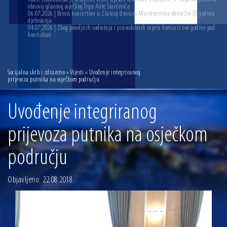
obnovu glavnog osječkog Trga Ante Starčevića
06.07.2026 | Brevis koncertom u Zlatnoj dvorani Musikvereina obilježio 30 godina
djelovanja
04.07.2026 | Zbog povoljnih vodostaja i pravodobnih mjera komarci ove godine pod
kontrolom
Socijalna skrb i zdravstvo
»
Vijesti
» Uvođenje integriranog
prijevoza putnika na osječkom području
Uvođenje integriranog
prijevoza putnika na osječkom
području
Objavljeno: 22.08.2018