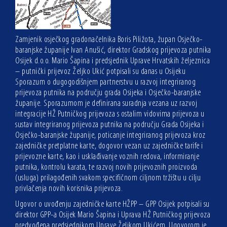
Zamjenik osječkog gradonačelnika Boris Piližota, župan Osječko-
baranjske županije Ivan Anušić, direktor Gradskog prijevoza putnika
Osijek d.o.o. Mario Šapina i predsjednik Uprave Hrvatskih željeznica
– putnički prijevoz Željko Ukić potpisali su danas u Osijeku
Sporazum o dugogodišnjem partnerstvu u razvoj integriranog
prijevoza putnika na području grada Osijeka i Osječko-baranjske
županije. Sporazumom je definirana suradnja vezana uz razvoj
integracije HŽ Putničkog prijevoza s ostalim vidovima prijevoza u
sustav integriranog prijevoza putnika na području Grada Osijeka i
Osječko-baranjske županije, poticanje integriranog prijevoza kroz
zajedničke pretplatne karte, dogovor vezan uz zajedničke tarife i
prijevozne karte, kao i usklađivanje voznih redova, informiranje
putnika, kontrolu karata, te razvoj novih prijevoznih proizvoda
(usluga) prilagođenih svakom specifičnom ciljnom tržištu u cilju
privlačenja novih korisnika prijevoza.
Ugovor o uvođenju zajedničke karte HŽPP – GPP Osijek potpisali su
direktor GPP-a Osijek Mario Šapina i Uprava HŽ Putničkog prijevoza
predvođena predsjednikom Uprave Željkom Ukićem. Ugovorom je