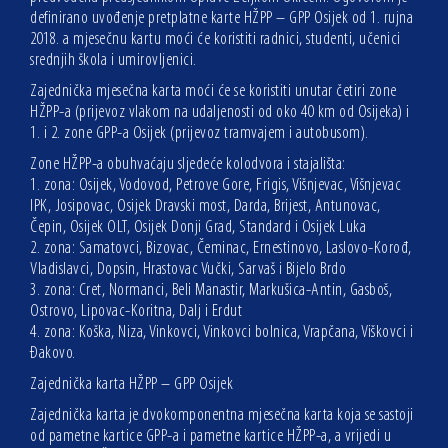
definirano uvođenje pretplatne karte HŽPP – GPP Osijek od 1. rujna
2018. a mjesečnu kartu moći će koristiti radnici, studenti, učenici
srednjih škola i umirovljenici.
Zajednička mjesečna karta moći će se koristiti unutar četiri zone
HŽPP-a (prijevoz vlakom na udaljenosti od oko 40 km od Osijeka) i
1. i 2. zone GPP-a Osijek (prijevoz tramvajem i autobusom).
Zone HŽPP-a obuhvaćaju sljedeće kolodvora i stajališta:
1. zona: Osijek, Vodovod, Petrove Gore, Frigis, Višnjevac, Višnjevac
IPK, Josipovac, Osijek Dravski most, Darda, Brijest, Antunovac,
Čepin, Osijek OLT, Osijek Donji Grad, Standard i Osijek Luka
2. zona: Samatovci, Bizovac, Čeminac, Ernestinovo, Laslovo-Korođ,
Vladislavci, Dopsin, Hrastovac Vučki, Sarvaš i Bijelo Brdo
3. zona: Cret, Normanci, Beli Manastir, Markušica-Antin, Gasboš,
Ostrovo, Lipovac-Koritna, Dalj i Erdut
4. zona: Koška, Niza, Vinkovci, Vinkovci bolnica, Vrapčana, Viškovci i
Đakovo.
Zajednička karta HŽPP – GPP Osijek
Zajednička karta je dvokomponentna mjesečna karta koja se sastoji
od pametne kartice GPP-a i pametne kartice HŽPP-a, a vrijedi u