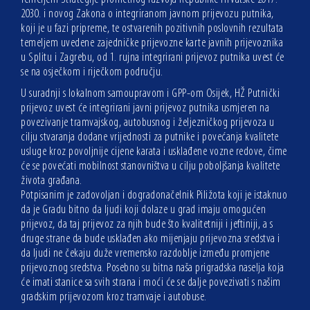
2030. i novog Zakona o integriranom javnom prijevozu putnika,
koji je u fazi pripreme, te ostvarenih pozitivnih poslovnih rezultata
temeljem uvedene zajedničke prijevozne karte javnih prijevoznika
u Splitu i Zagrebu, od 1. rujna integrirani prijevoz putnika uvest će
se na osječkom i riječkom području.
U suradnji s lokalnom samoupravom i GPP-om Osijek, HŽ Putnički
prijevoz uvest će integrirani javni prijevoz putnika usmjeren na
povezivanje tramvajskog, autobusnog i željezničkog prijevoza u
cilju stvaranja dodane vrijednosti za putnike i povećanja kvalitete
usluge kroz povoljnije cijene karata i usklađene vozne redove, čime
će se povećati mobilnost stanovništva u cilju poboljšanja kvalitete
života građana.
Potpisanim je zadovoljan i dogradonačelnik Piližota koji je istaknuo
da je Gradu bitno da ljudi koji dolaze u grad imaju omogućen
prijevoz, da taj prijevoz za njih bude što kvalitetniji i jeftiniji, a s
druge strane da bude usklađen ako mijenjaju prijevozna sredstva i
da ljudi ne čekaju duže vremensko razdoblje između promjene
prijevoznog sredstva. Posebno su bitna naša prigradska naselja koja
će imati stanice sa svih strana i moći će se dalje povezivati s našim
gradskim prijevozom kroz tramvaje i autobuse.