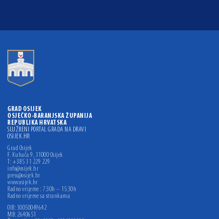
GRAD OSIJEK
OSJEČKO-BARANJSKA ŽUPANIJA
REPUBLIKA HRVATSKA
SLUŽBENI PORTAL GRADA NA DRAVI
OSIJEK.HR
Grad Osijek
F. Kuhača 9, 31000 Osijek
T: +385 31 229 229
info@osijek.hr
press@osijek.hr
www.osijek.hr
Radno vrijeme : 7:30h – 15:30h
Radno vrijeme sa strankama
OIB: 30050049642
MB: 2640651