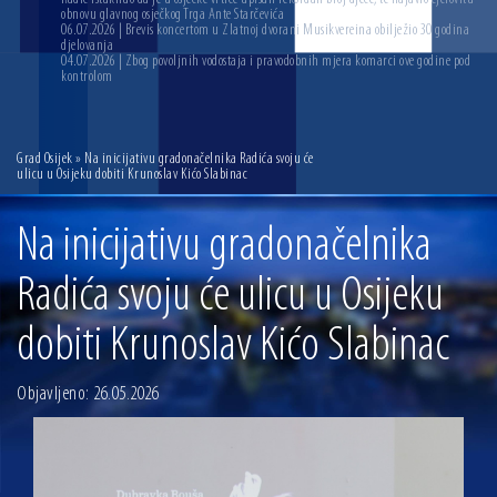
obnovu glavnog osječkog Trga Ante Starčevića
06.07.2026 | Brevis koncertom u Zlatnoj dvorani Musikvereina obilježio 30 godina
djelovanja
04.07.2026 | Zbog povoljnih vodostaja i pravodobnih mjera komarci ove godine pod
kontrolom
Grad Osijek
» Na inicijativu gradonačelnika Radića svoju će
ulicu u Osijeku dobiti Krunoslav Kićo Slabinac
Na inicijativu gradonačelnika
Radića svoju će ulicu u Osijeku
dobiti Krunoslav Kićo Slabinac
Objavljeno: 26.05.2026