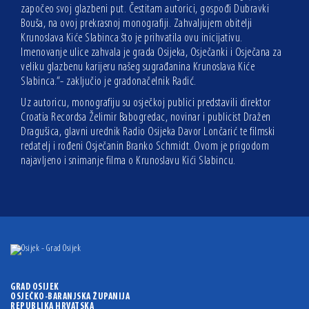
započeo svoj glazbeni put. Čestitam autorici, gospođi Dubravki
Bouša, na ovoj prekrasnoj monografiji. Zahvaljujem obitelji
Krunoslava Kiće Slabinca što je prihvatila ovu inicijativu.
Imenovanje ulice zahvala je grada Osijeka, Osječanki i Osječana za
veliku glazbenu karijeru našeg sugrađanina Krunoslava Kiće
Slabinca.“- zaključio je gradonačelnik Radić.
Uz autoricu, monografiju su osječkoj publici predstavili direktor
Croatia Recordsa Želimir Babogredac, novinar i publicist Dražen
Dragušica, glavni urednik Radio Osijeka Davor Lončarić te filmski
redatelj i rođeni Osječanin Branko Schmidt. Ovom je prigodom
najavljeno i snimanje filma o Krunoslavu Kići Slabincu.
GRAD OSIJEK
OSJEČKO-BARANJSKA ŽUPANIJA
REPUBLIKA HRVATSKA