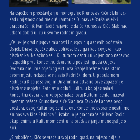
Na osječkom predstavljanju monografije Krunoslav Kićo Slabinac-
Kad umjetnost dodirne dušu autorice Dubravke Bouša osječki
gradonačelnik Ivan Radić najavio je da će Krunoslav Kićo Slabinac
uskoro dobiti ulicu u svome rodnom gradu.
„Osijek je grad njegove mladosti i njegovih glazbenih početaka.
Osijek, Drava, osječke ulice oblikovale su ga i kao čovjeka i kao
glazbenika. Nalazimo se u Kulturnom centru u kojem smo nedavno
i izgradili prvu koncertnu dvoranu u povijesti grada Osijeka.
Dvorana nosi ime osječkog virtuoza Franje Krežme, a na istom
ovom mjestu nekada se nalazio Radnički dom. U popularnom
Radnjaku Kićo je sa svojim Dinamitima ostvario prve zapaženije
glazbene uspjehe. Zato smo odlučili ulicu u kojoj se nalazi
Koncertna dvorana, u kojoj se nalazi ovaj Kulturni centar, nazvati
imenom našega Krunoslava Kiće Slabinca. Tako će i adresa ovog
prostora, ovog Kulturnog centra, ove Koncertne dvorane nositi ime
Krunoslava Kiće Slabinca.“- istaknuo je gradonačelnik Ivan Radić
okupljenima u Kulturnom centru na predstavljanju monografije o
Kići.
„Simbolično, Kićo se vraća u svoj rodni grad, na mjesto gdje je