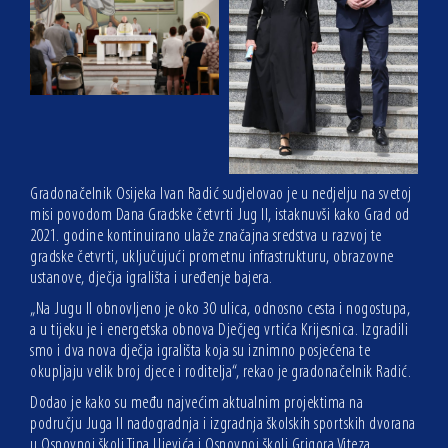
Gradonačelnik Osijeka Ivan Radić sudjelovao je u nedjelju na svetoj
misi povodom Dana Gradske četvrti Jug II, istaknuvši kako Grad od
2021. godine kontinuirano ulaže značajna sredstva u razvoj te
gradske četvrti, uključujući prometnu infrastrukturu, obrazovne
ustanove, dječja igrališta i uređenje bajera.
„Na Jugu II obnovljeno je oko 30 ulica, odnosno cesta i nogostupa,
a u tijeku je i energetska obnova Dječjeg vrtića Krijesnica. Izgradili
smo i dva nova dječja igrališta koja su iznimno posjećena te
okupljaju velik broj djece i roditelja“, rekao je gradonačelnik Radić.
Dodao je kako su među najvećim aktualnim projektima na
području Juga II nadogradnja i izgradnja školskih sportskih dvorana
u Osnovnoj školi Tina Ujevića i Osnovnoj školi Grigora Viteza.