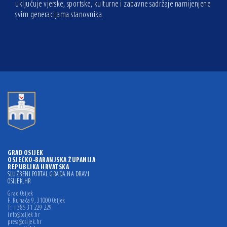
uključuje vjerske, sportske, kulturne i zabavne sadržaje namijenjene
svim generacijama stanovnika.
GRAD OSIJEK
OSJEČKO-BARANJSKA ŽUPANIJA
REPUBLIKA HRVATSKA
SLUŽBENI PORTAL GRADA NA DRAVI
OSIJEK.HR
Grad Osijek
F. Kuhača 9, 31000 Osijek
T: +385 31 229 229
info@osijek.hr
press@osijek.hr