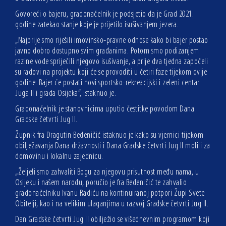
Govoreći o bajeru, gradonačelnik je podsjetio da je Grad 2021.
godine zatekao stanje koje je prijetilo isušivanjem jezera.
„Najprije smo riješili imovinsko-pravne odnose kako bi bajer postao
javno dobro dostupno svim građanima. Potom smo podizanjem
razine vode spriječili njegovo isušivanje, a prije dva tjedna započeli
su radovi na projektu koji će se provoditi u četiri faze tijekom dvije
godine. Bajer će postati novi sportsko-rekreacijski i zeleni centar
Juga II i grada Osijeka“, istaknuo je.
Gradonačelnik je stanovnicima uputio čestitke povodom Dana
Gradske četvrti Jug II.
Župnik fra Dragutin Bedeničić istaknuo je kako su vjernici tijekom
obilježavanja Dana državnosti i Dana Gradske četvrti Jug II molili za
domovinu i lokalnu zajednicu.
„Željeli smo zahvaliti Bogu za njegovu prisutnost među nama, u
Osijeku i našem narodu, poručio je fra Bedeničić te zahvalio
gradonačelniku Ivanu Radiću na kontinuiranoj potpori Župi Svete
Obitelji, kao i na velikim ulaganjima u razvoj Gradske četvrti Jug II.
Dan Gradske četvrti Jug II obilježio se višednevnim programom koji