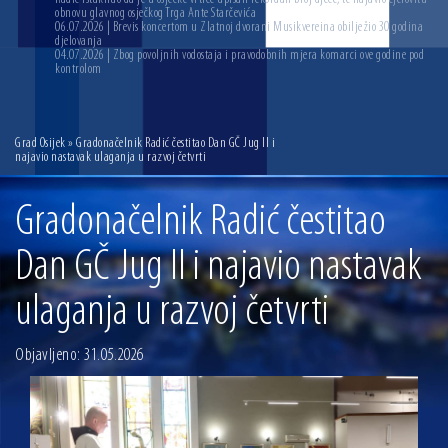
obnovu glavnog osječkog Trga Ante Starčevića
06.07.2026 | Brevis koncertom u Zlatnoj dvorani Musikvereina obilježio 30 godina
djelovanja
04.07.2026 | Zbog povoljnih vodostaja i pravodobnih mjera komarci ove godine pod
kontrolom
Grad Osijek
» Gradonačelnik Radić čestitao Dan GČ Jug II i
najavio nastavak ulaganja u razvoj četvrti
Gradonačelnik Radić čestitao
Dan GČ Jug II i najavio nastavak
ulaganja u razvoj četvrti
Objavljeno: 31.05.2026