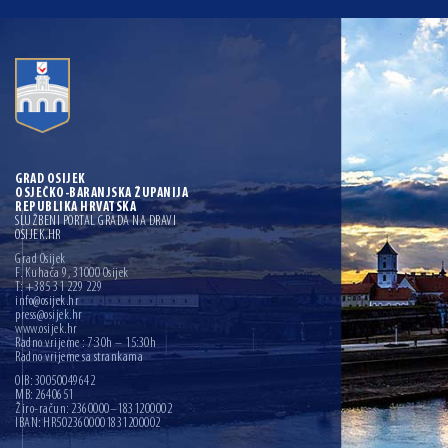
GRAD OSIJEK
OSJEČKO-BARANJSKA ŽUPANIJA
REPUBLIKA HRVATSKA
SLUŽBENI PORTAL GRADA NA DRAVI
OSIJEK.HR
Grad Osijek
F. Kuhača 9, 31000 Osijek
T: +385 31 229 229
info@osijek.hr
press@osijek.hr
www.osijek.hr
Radno vrijeme : 7:30h – 15:30h
Radno vrijeme sa strankama
OIB: 30050049642
MB: 2640651
Žiro-račun: 2360000–1831200002
IBAN: HR5023600001831200002