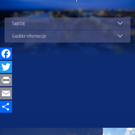
13.07.2026 | Ljetnim izdanjem Večeri vina i umjetnosti završen Vinski mjesec
07.07.2026 | Održana 8. sjednica Gradskog vijeća Grada Osijeka. Gradonačelnik
Radić istaknuo da je u osječke vrtiće upisan rekordan broj djece, te najavio cjelovitu
Sadržaj
obnovu glavnog osječkog Trga Ante Starčevića
06.07.2026 | Brevis koncertom u Zlatnoj dvorani Musikvereina obilježio 30 godina
djelovanja
Gradske informacije
04.07.2026 | Zbog povoljnih vodostaja i pravodobnih mjera komarci ove godine pod
kontrolom
Facebook
04.08.2026 | U Osijeku obilježen Dan pobjede i domovinske zahvalnosti i Dan
hrvatskih branitelja
Twitter
Print
Email
Share