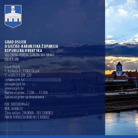
GRAD OSIJEK
OSJEČKO-BARANJSKA ŽUPANIJA
REPUBLIKA HRVATSKA
SLUŽBENI PORTAL GRADA NA DRAVI
OSIJEK.HR
Grad Osijek
F. Kuhača 9, 31000 Osijek
T: +385 31 229 229
info@osijek.hr
press@osijek.hr
www.osijek.hr
Radno vrijeme : 7:30h – 15:30h
Radno vrijeme sa strankama
OIB: 30050049642
MB: 2640651
Žiro-račun: 2360000–1831200002
IBAN: HR5023600001831200002