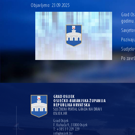
Objavljeno: 23.09.2025
Grad Os
godinu.
Savjetov
Pozivaju
Sudjelo
Po završ
GRAD OSIJEK
OSJEČKO-BARANJSKA ŽUPANIJA
REPUBLIKA HRVATSKA
SLUŽBENI PORTAL GRADA NA DRAVI
OSIJEK.HR
Grad Osijek
F. Kuhača 9, 31000 Osijek
T: +385 31 229 229
info@osijek.hr