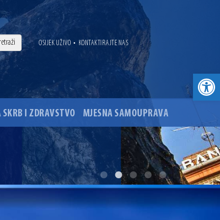
•
OSIJEK UŽIVO
KONTAKTIRAJTE NAS
Open toolbar
 SKRB I ZDRAVSTVO
MJESNA SAMOUPRAVA
. godine
ovu glavnog osječkog Trga Ante Starčevića