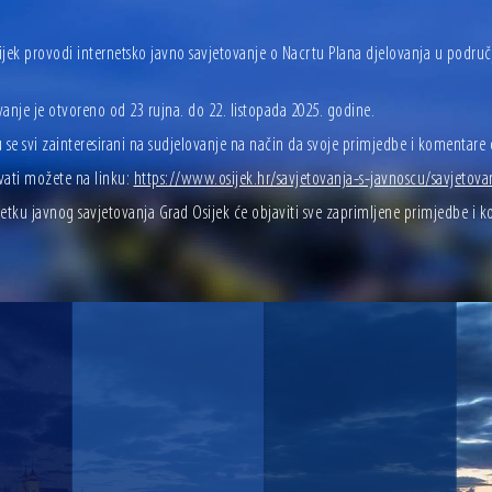
ijek provodi internetsko javno savjetovanje o Nacrtu Plana djelovanja u podru
anje je otvoreno od 23 rujna. do 22. listopada 2025. godine.
 se svi zainteresirani na sudjelovanje na način da svoje primjedbe i komentare
vati možete na linku:
https://www.osijek.hr/savjetovanja-s-javnoscu/savjetova
etku javnog savjetovanja Grad Osijek će objaviti sve zaprimljene primjedbe i ko