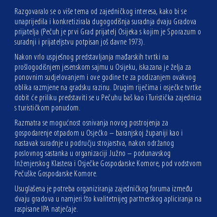
Razgovaralo se o više tema od zajedničkog interesa, kako bi se
unaprijedila i konkretizirala dugogodišnja suradnja dvaju Gradova
prijatelja (Pečuh je prvi Grad prijatelj Osijeka s kojim je Sporazum o
suradnji i prijateljstvu potpisan još davne 1973).
Nakon vrlo uspješnog predstavljanja mađarskih tvrtki na
prošlogodišnjem jesenskom sajmu u Osijeku, iskazana je želja za
ponovnim sudjelovanjem i ove godine te za podizanjem ovakvog
oblika razmjene na gradsku razinu. Drugim riječima i osječke tvrtke
dobit će priliku predstaviti se u Pečuhu baš kao i Turistička zajednica
s turističkom ponudom.
Razmatra se mogućnost osnivanja novog postrojenja za
gospodarenje otpadom u Osječko – baranjskoj županiji kao i
nastavak suradnje u području strojarstva, nakon održanog
poslovnog sastanka u organizaciji Južno – podunavskog
Inženjerskog Klastera i Osječke Gospodarske Komore, pod vodstvom
Pečuške Gospodarske Komore.
Usuglašena je potreba organiziranja zajedničkog foruma između
dvaju gradova u namjeri što kvalitetnijeg partnerskog apliciranja na
raspisane IPA natječaje.