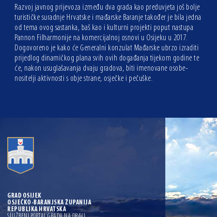
Razvoj javnog prijevoza između dva grada kao preduvjeta još bolje
turističke suradnje Hrvatske i mađarske Baranje također je bila jedna
od tema ovog sastanka, baš kao i kulturni projekti poput nastupa
Pannon Filharmonije na komercijalnoj osnovi u Osijeku u 2017.
Dogovoreno je kako će Generalni konzulat Mađarske ubrzo izraditi
prijedlog dinamičkog plana svih ovih događanja tijekom godine te
će, nakon usuglašavanja dvaju gradova, biti imenovane osobe-
nositelji aktivnosti s obje strane, osječke i pečuške.
GRAD OSIJEK
OSJEČKO-BARANJSKA ŽUPANIJA
REPUBLIKA HRVATSKA
SLUŽBENI PORTAL GRADA NA DRAVI