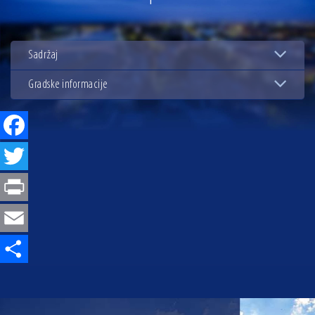
13.07.2026 | Ljetnim izdanjem Večeri vina i umjetnosti završen Vinski mjesec
07.07.2026 | Održana 8. sjednica Gradskog vijeća Grada Osijeka. Gradonačelnik
Radić istaknuo da je u osječke vrtiće upisan rekordan broj djece, te najavio cjelovitu
Sadržaj
obnovu glavnog osječkog Trga Ante Starčevića
06.07.2026 | Brevis koncertom u Zlatnoj dvorani Musikvereina obilježio 30 godina
djelovanja
Gradske informacije
04.07.2026 | Zbog povoljnih vodostaja i pravodobnih mjera komarci ove godine pod
kontrolom
Facebook
04.08.2026 | U Osijeku obilježen Dan pobjede i domovinske zahvalnosti i Dan
hrvatskih branitelja
Twitter
Print
Email
Share