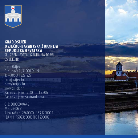
GRAD OSIJEK
OSJEČKO-BARANJSKA ŽUPANIJA
REPUBLIKA HRVATSKA
SLUŽBENI PORTAL GRADA NA DRAVI
OSIJEK.HR
Grad Osijek
F. Kuhača 9, 31000 Osijek
T: +385 31 229 229
info@osijek.hr
press@osijek.hr
www.osijek.hr
Radno vrijeme : 7:30h – 15:30h
Radno vrijeme sa strankama
OIB: 30050049642
MB: 2640651
Žiro-račun: 2360000–1831200002
IBAN: HR5023600001831200002