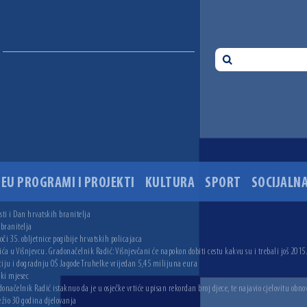
EU PROGRAMI I PROJEKTI
KULTURA
SPORT
SOCIJALNA
ti i Dan hrvatskih branitelja
 branitelja
i 35. obljetnice pogibije hrvatskih policajaca
ića u Višnjevcu. Gradonačelnik Radić: Višnjevčani će napokon dobiti cestu kakvu su i trebali još 2015
ciju i dogradnju OŠ Jagode Truhelke vrijedan 5,45 milijuna eura
ski mjesec
onačelnik Radić istaknuo da je u osječke vrtiće upisan rekordan broj djece, te najavio cjelovitu obno
ežio 30 godina djelovanja