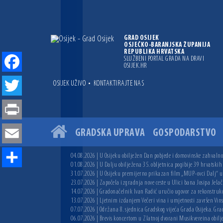
GRAD OSIJEK
OSJEČKO-BARANJSKA ŽUPANIJA
REPUBLIKA HRVATSKA
SLUŽBENI PORTAL GRADA NA DRAVI
OSIJEK.HR
Facebook
•
OSIJEK UŽIVO
KONTAKTIRAJTE NAS
Twitter
Print
GRADSKA UPRAVA
GOSPODARSTVO
Email
04.08.2026 | U Osijeku obilježen Dan pobjede i domovinske zahvalnos
01.08.2026 | U Dalju obilježena 35. obljetnica pogibije 39 hrvatskih
Share
31.07.2026 | U Osijeku premijerno prikazan film „MUP-ovci Dalj“ uoč
23.07.2026 | Započela izgradnja nove ceste u Ulici bana Josipa Jelač
14.07.2026 | Gradonačelnik Ivan Radić uručio ugovor za rekonstruk
13.07.2026 | Ljetnim izdanjem Večeri vina i umjetnosti završen Vin
07.07.2026 | Održana 8. sjednica Gradskog vijeća Grada Osijeka. Grad
06.07.2026 | Brevis koncertom u Zlatnoj dvorani Musikvereina obilj