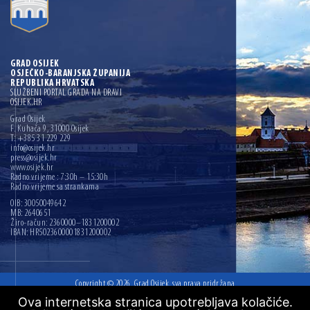
GRAD OSIJEK
OSJEČKO-BARANJSKA ŽUPANIJA
REPUBLIKA HRVATSKA
SLUŽBENI PORTAL GRADA NA DRAVI
OSIJEK.HR
Grad Osijek
F. Kuhača 9, 31000 Osijek
T: +385 31 229 229
info@osijek.hr
press@osijek.hr
www.osijek.hr
Radno vrijeme : 7:30h – 15:30h
Radno vrijeme sa strankama
OIB: 30050049642
MB: 2640651
Žiro-račun: 2360000–1831200002
IBAN: HR5023600001831200002
Copyright © 2026. Grad Osijek, sva prava pridržana
Ova internetska stranica upotrebljava kolačiće.
Digitalna pristupačnost