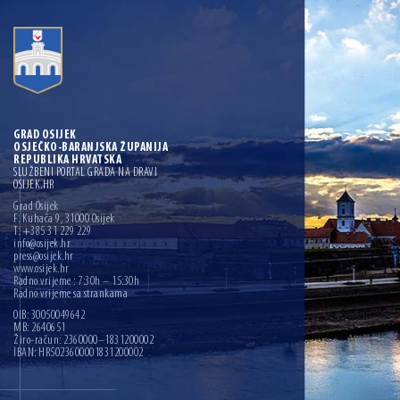
GRAD OSIJEK
OSJEČKO-BARANJSKA ŽUPANIJA
REPUBLIKA HRVATSKA
SLUŽBENI PORTAL GRADA NA DRAVI
OSIJEK.HR
Grad Osijek
F. Kuhača 9, 31000 Osijek
T: +385 31 229 229
info@osijek.hr
press@osijek.hr
www.osijek.hr
Radno vrijeme : 7:30h – 15:30h
Radno vrijeme sa strankama
OIB: 30050049642
MB: 2640651
Žiro-račun: 2360000–1831200002
IBAN: HR5023600001831200002