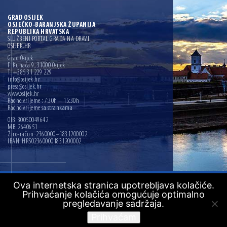
GRAD OSIJEK
OSJEČKO-BARANJSKA ŽUPANIJA
REPUBLIKA HRVATSKA
SLUŽBENI PORTAL GRADA NA DRAVI
OSIJEK.HR
Grad Osijek
F. Kuhača 9, 31000 Osijek
T: +385 31 229 229
info@osijek.hr
press@osijek.hr
www.osijek.hr
Radno vrijeme : 7:30h – 15:30h
Radno vrijeme sa strankama
OIB: 30050049642
MB: 2640651
Žiro-račun: 2360000–1831200002
IBAN: HR5023600001831200002
Copyright © 2026. Grad Osijek, sva prava pridržana
Ova internetska stranica upotrebljava kolačiće.
Prihvaćanje kolačića omogućuje optimalno
Digitalna pristupačnost
pregledavanje sadržaja.
Mapa web mjesta
Prihvaćam
Izrada:
Ofir.hr