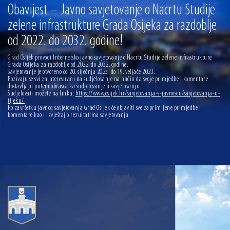
13.07.2026 | Ljetnim izdanjem Večeri vina i umjetnosti završen Vinski mjesec
Obavijest – Javno savjetovanje o Nacrtu Studije
zelene infrastrukture Grada Osijeka za razdoblje
07.07.2026 | Održana 8. sjednica Gradskog vijeća Grada Osijeka. Gradonačelnik
Radić istaknuo da je u osječke vrtiće upisan rekordan broj djece, te najavio cjelovitu
od 2022. do 2032. godine!
obnovu glavnog osječkog Trga Ante Starčevića
06.07.2026 | Brevis koncertom u Zlatnoj dvorani Musikvereina obilježio 30 godina
djelovanja
Grad Osijek provodi Internetsko javno savjetovanje o Nacrtu Studije zelene infrastrukture
Grada Osijeka za razdoblje od 2022. do 2032. godine.
Savjetovanje je otvoreno od 20. siječnja 2023. do 19. veljače 2023.
04.07.2026 | Zbog povoljnih vodostaja i pravodobnih mjera komarci ove godine pod
Pozivaju se svi zainteresirani na sudjelovanje na način da svoje primjedbe i komentare
kontrolom
dostavljaju putem obrasca za sudjelovanje u savjetovanju.
Sudjelovati možete na linku:
https://www.osijek.hr/savjetovanja-s-javnoscu/savjetovanja-u-
04.08.2026 | U Osijeku obilježen Dan pobjede i domovinske zahvalnosti i Dan
tijeku/
hrvatskih branitelja
Po završetku javnog savjetovanja Grad Osijek će objaviti sve zaprimljene primjedbe i
komentare kao i izvještaj o rezultatima savjetovanja.