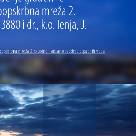
oopskrbna mreža 2.
80 i dr., k.o. Tenja, J.
doopskrbna mreža 2. skupine i sustav odvodnje otpadnih voda