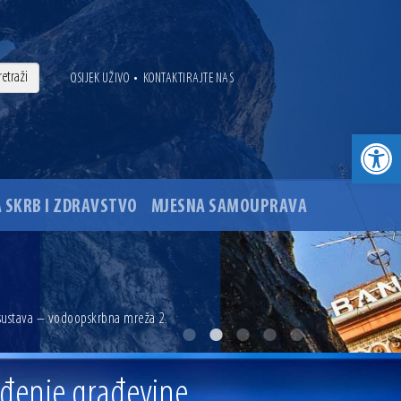
•
OSIJEK UŽIVO
KONTAKTIRAJTE NAS
Open toolbar
 SKRB I ZDRAVSTVO
MJESNA SAMOUPRAVA
. godine
 sustava – vodoopskrbna mreža 2.
ovu glavnog osječkog Trga Ante Starčevića
rađenje građevine