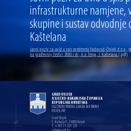
infrastrukturne namjene,
skupine i sustav odvodnje o
Kaštelana
Javni poziv za uvid u spis predmeta Vodovod-Osijek d.o.o.,
na građevnoj čestici 3880 i dr., k.o. Tenja, J. Kaštelana
(.pdf)
GRAD OSIJEK
OSJEČKO-BARANJSKA ŽUPANIJA
REPUBLIKA HRVATSKA
SLUŽBENI PORTAL GRADA NA DRAVI
OSIJEK.HR
Grad Osijek
F. Kuhača 9, 31000 Osijek
T: +385 31 229 229
info@osijek.hr