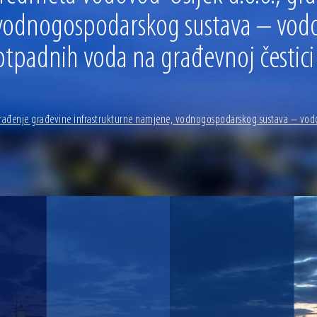
 vodnogospodarskog sustava – vod
tpadnih voda na građevnoj čestici 38
 građenje građevine infrastrukturne namjene, vodnogospodarskog sustava – vo