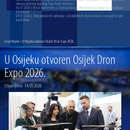
obnovu glavnog osječkog Trga Ante Starčevića
06.07.2026 | Brevis koncertom u Zlatnoj dvorani Musikvereina obilježio 30 godina
djelovanja
04.07.2026 | Zbog povoljnih vodostaja i pravodobnih mjera komarci ove godine pod
kontrolom
Grad Osijek
» U Osijeku otvoren Osijek Dron Expo 2026.
U Osijeku otvoren Osijek Dron
Expo 2026.
Objavljeno: 14.05.2026