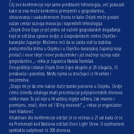
Cilj ove konferencije nije samo predstaviti tehnologiju, već pokazati
kako se ona može konkretno primijeniti u gospodarstvu,
obrazovanju i svakodnevnom životu te kako Osijek može postati
važan centar razvoja inovacija i naprednih tehnologija.
„Osijek Dron Expo je još jedno od važnih gospodarskih događanja
koje se održava upravo ovdje, u Gospodarskom centru Osječko-
baranjske županije. Možemo reći da se zaista vidi ta stabilna
poduzetnička klima u Osijeku i u Osječko-baranjskoj županiji koja
privlači i nove ideje i nove poduzetnike i još snažnije razvija naše
gospodarstvo. „- rekla je županica Nataša Tramišak.
Ovogodišnje izdanje Osijek Dron Expo okupilo je 26 izlagača, 13
predavača i panelista. Među njima su stručnjaci iz Hrvatske i
inozemstva.
„Drago mi je da smo nakon duže stanke ponovno u Osijeku. Ovdje
ćemo između ostaloga imati prezentacije poljoprivrednih dronova
velike mase. To još nije u Hrvatskoj nigdje viđeno, čak imamo i
premijeru, znači, dron od 150 kg nosivosti“. „- rekao je organizator
Ivan Vidaković.
Atraktivan dio konferencije održat će se večeras u 21 sat kada će se
na Promenadi kod Bastiona održati Dron Light Show. U svjetlosnom
spektaklu sudjelovat će 200 dronova.