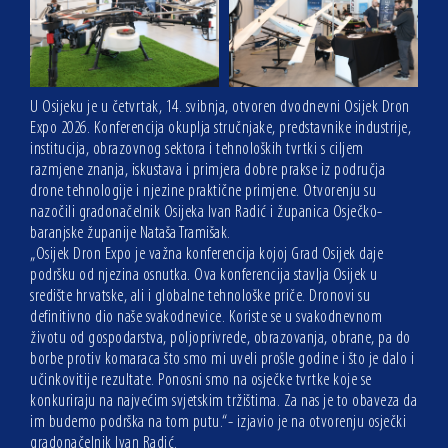
U Osijeku je u četvrtak, 14. svibnja, otvoren dvodnevni Osijek Dron
Expo 2026. Konferencija okuplja stručnjake, predstavnike industrije,
institucija, obrazovnog sektora i tehnoloških tvrtki s ciljem
razmjene znanja, iskustava i primjera dobre prakse iz područja
drone tehnologije i njezine praktične primjene. Otvorenju su
nazočili gradonačelnik Osijeka Ivan Radić i županica Osječko-
baranjske županije Nataša Tramišak.
„Osijek Dron Expo je važna konferencija kojoj Grad Osijek daje
podršku od njezina osnutka. Ova konferencija stavlja Osijek u
središte hrvatske, ali i globalne tehnološke priče. Dronovi su
definitivno dio naše svakodnevice. Koriste se u svakodnevnom
životu od gospodarstva, poljoprivrede, obrazovanja, obrane, pa do
borbe protiv komaraca što smo mi uveli prošle godine i što je dalo i
učinkovitije rezultate. Ponosni smo na osječke tvrtke koje se
konkuriraju na najvećim svjetskim tržištima. Za nas je to obaveza da
im budemo podrška na tom putu.“- izjavio je na otvorenju osječki
gradonačelnik Ivan Radić.