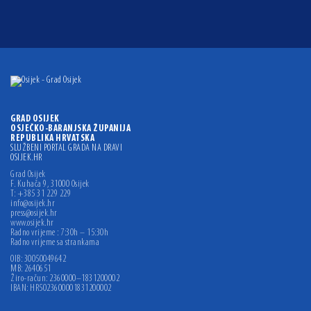
GRAD OSIJEK
OSJEČKO-BARANJSKA ŽUPANIJA
REPUBLIKA HRVATSKA
SLUŽBENI PORTAL GRADA NA DRAVI
OSIJEK.HR
Grad Osijek
F. Kuhača 9, 31000 Osijek
T: +385 31 229 229
info@osijek.hr
press@osijek.hr
www.osijek.hr
Radno vrijeme : 7:30h – 15:30h
Radno vrijeme sa strankama
OIB: 30050049642
MB: 2640651
Žiro-račun: 2360000–1831200002
IBAN: HR5023600001831200002