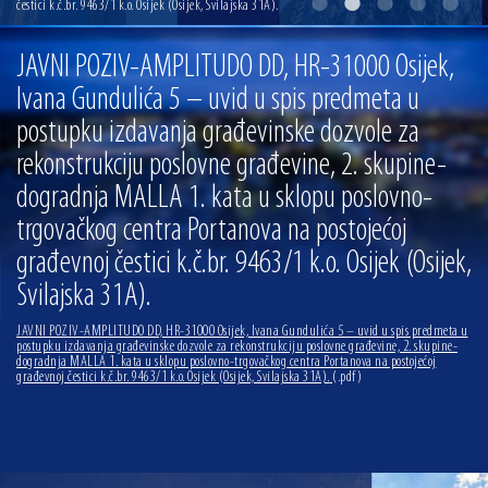
čestici k.č.br. 9463/1 k.o. Osijek (Osijek, Svilajska 31A).
13.07.2026 | Ljetnim izdanjem Večeri vina i umjetnosti završen Vinski mjesec
07.07.2026 | Održana 8. sjednica Gradskog vijeća Grada Osijeka. Gradonačelnik
JAVNI POZIV-AMPLITUDO DD, HR-31000 Osijek,
Radić istaknuo da je u osječke vrtiće upisan rekordan broj djece, te najavio cjelovitu
obnovu glavnog osječkog Trga Ante Starčevića
Ivana Gundulića 5 – uvid u spis predmeta u
06.07.2026 | Brevis koncertom u Zlatnoj dvorani Musikvereina obilježio 30 godina
djelovanja
postupku izdavanja građevinske dozvole za
04.07.2026 | Zbog povoljnih vodostaja i pravodobnih mjera komarci ove godine pod
rekonstrukciju poslovne građevine, 2. skupine-
kontrolom
dogradnja MALLA 1. kata u sklopu poslovno-
04.08.2026 | U Osijeku obilježen Dan pobjede i domovinske zahvalnosti i Dan
hrvatskih branitelja
trgovačkog centra Portanova na postojećoj
građevnoj čestici k.č.br. 9463/1 k.o. Osijek (Osijek,
Svilajska 31A).
JAVNI POZIV-AMPLITUDO DD, HR-31000 Osijek, Ivana Gundulića 5 – uvid u spis predmeta u
postupku izdavanja građevinske dozvole za rekonstrukciju poslovne građevine, 2. skupine-
dogradnja MALLA 1. kata u sklopu poslovno-trgovačkog centra Portanova na postojećoj
građevnoj čestici k.č.br. 9463/1 k.o. Osijek (Osijek, Svilajska 31A).
(.pdf)