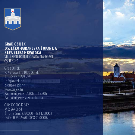
GRAD OSIJEK
OSJEČKO-BARANJSKA ŽUPANIJA
REPUBLIKA HRVATSKA
SLUŽBENI PORTAL GRADA NA DRAVI
OSIJEK.HR
Grad Osijek
F. Kuhača 9, 31000 Osijek
T: +385 31 229 229
info@osijek.hr
press@osijek.hr
www.osijek.hr
Radno vrijeme : 7:30h – 15:30h
Radno vrijeme sa strankama
OIB: 30050049642
MB: 2640651
Žiro-račun: 2360000–1831200002
IBAN: HR5023600001831200002