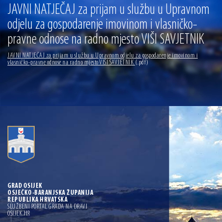
13.07.2026 | Ljetnim izdanjem Večeri vina i umjetnosti završen Vinski mjesec
JAVNI NATJEČAJ za prijam u službu u Upravnom
odjelu za gospodarenje imovinom i vlasničko-
07.07.2026 | Održana 8. sjednica Gradskog vijeća Grada Osijeka. Gradonačelnik
Radić istaknuo da je u osječke vrtiće upisan rekordan broj djece, te najavio cjelovitu
pravne odnose na radno mjesto VIŠI SAVJETNIK
obnovu glavnog osječkog Trga Ante Starčevića
06.07.2026 | Brevis koncertom u Zlatnoj dvorani Musikvereina obilježio 30 godina
djelovanja
JAVNI NATJEČAJ za prijam u službu u Upravnom odjelu za gospodarenje imovinom i
vlasničko-pravne odnose na radno mjesto VIŠI SAVJETNIK
(.pdf)
04.07.2026 | Zbog povoljnih vodostaja i pravodobnih mjera komarci ove godine pod
kontrolom
04.08.2026 | U Osijeku obilježen Dan pobjede i domovinske zahvalnosti i Dan
hrvatskih branitelja
GRAD OSIJEK
OSJEČKO-BARANJSKA ŽUPANIJA
REPUBLIKA HRVATSKA
SLUŽBENI PORTAL GRADA NA DRAVI
OSIJEK.HR