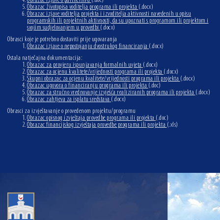
Obrazac izjave o partnerstvu
(.doc)
Obrazac životopisa voditelja programa ili projekta
(.docx)
Obrazac izjave voditelja projekta i izvoditelja aktivnosti navedenih u opisu
programskih ili projektnih aktivnosti, da su upoznati s programom ili projektom i
svojim sudjelovanjem u provedbi
(.docx)
Obrasci koje je potrebno dostaviti prije ugovaranja
Obrazac izjave o nepostojanju dvostrukog financiranja
(.docx)
Ostala natječajna dokumentacija:
Obrazac za provjeru ispunjavanja formalnih uvjeta
(.docx)
Obrazac za ocjenu kvalitete/vrijednosti programa ili projekta
(.docx)
Skupni obrazac za ocjenu kvalitete/vrijednosti programa ili projekta
(.docx)
Obrazac ugovora o financiranju programa ili projekta
(.doc)
Obrazac za stručno vrednovanje izvješća realiziranih programa ili projekta
(.docx)
Obrazac zahtjeva za isplatu sredstava
(.docx)
Obrasci za izvještavanje o provedenom projektu/programu
Obrazac opisnog izvještaja provedbe programa ili projekta
(.doc)
Obrazac financijskog izvještaja provedbe programa ili projekta
(.xls)