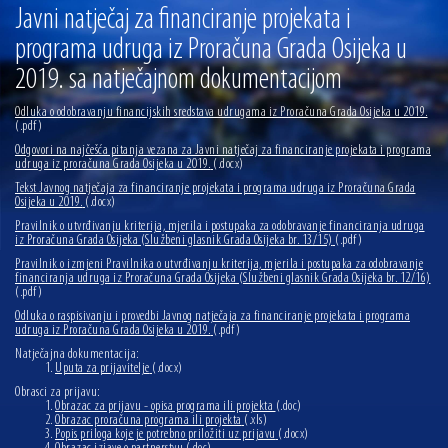
13.07.2026 | Ljetnim izdanjem Večeri vina i umjetnosti završen Vinski mjesec
Javni natječaj za financiranje projekata i
programa udruga iz Proračuna Grada Osijeka u
07.07.2026 | Održana 8. sjednica Gradskog vijeća Grada Osijeka. Gradonačelnik
Radić istaknuo da je u osječke vrtiće upisan rekordan broj djece, te najavio cjelovitu
2019. sa natječajnom dokumentacijom
obnovu glavnog osječkog Trga Ante Starčevića
06.07.2026 | Brevis koncertom u Zlatnoj dvorani Musikvereina obilježio 30 godina
djelovanja
Odluka o odobravanju financijskih sredstava udrugama iz Proračuna Grada Osijeka u 2019.
(.pdf)
04.07.2026 | Zbog povoljnih vodostaja i pravodobnih mjera komarci ove godine pod
Odgovori na najčešća pitanja vezana za Javni natječaj za financiranje projekata i programa
kontrolom
udruga iz proračuna Grada Osijeka u 2019.
(.docx)
04.08.2026 | U Osijeku obilježen Dan pobjede i domovinske zahvalnosti i Dan
Tekst Javnog natječaja za financiranje projekata i programa udruga iz Proračuna Grada
hrvatskih branitelja
Osijeka u 2019.
(.docx)
Pravilnik o utvrđivanju kriterija, mjerila i postupaka za odobravanje financiranja udruga
iz Proračuna Grada Osijeka (Službeni glasnik Grada Osijeka br. 13/15)
(.pdf)
Pravilnik o izmjeni Pravilnika o utvrđivanju kriterija, mjerila i postupaka za odobravanje
financiranja udruga iz Proračuna Grada Osijeka (Službeni glasnik Grada Osijeka br. 12/16)
(.pdf)
Odluka o raspisivanju i provedbi Javnog natječaja za financiranje projekata i programa
udruga iz Proračuna Grada Osijeka u 2019.
(.pdf)
Natječajna dokumentacija:
Uputa za prijavitelje
(.docx)
Obrasci za prijavu:
Obrazac za prijavu - opisa programa ili projekta
(.doc)
Obrazac proračuna programa ili projekta
(.xls)
Popis priloga koje je potrebno priložiti uz prijavu
(.docx)