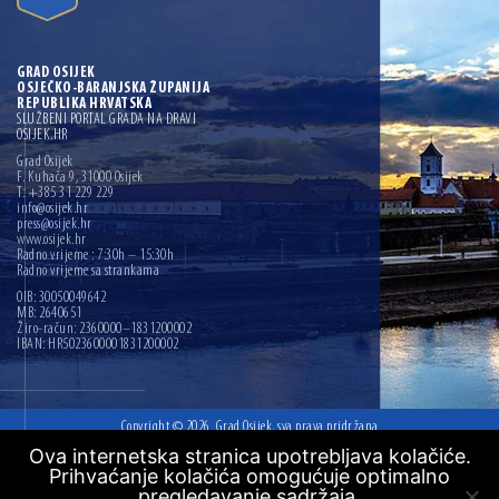
GRAD OSIJEK
OSJEČKO-BARANJSKA ŽUPANIJA
REPUBLIKA HRVATSKA
SLUŽBENI PORTAL GRADA NA DRAVI
OSIJEK.HR
Grad Osijek
F. Kuhača 9, 31000 Osijek
T: +385 31 229 229
info@osijek.hr
press@osijek.hr
www.osijek.hr
Radno vrijeme : 7:30h – 15:30h
Radno vrijeme sa strankama
OIB: 30050049642
MB: 2640651
Žiro-račun: 2360000–1831200002
IBAN: HR5023600001831200002
Copyright © 2026. Grad Osijek, sva prava pridržana
Ova internetska stranica upotrebljava kolačiće.
Digitalna pristupačnost
Prihvaćanje kolačića omogućuje optimalno
Mapa web mjesta
pregledavanje sadržaja.