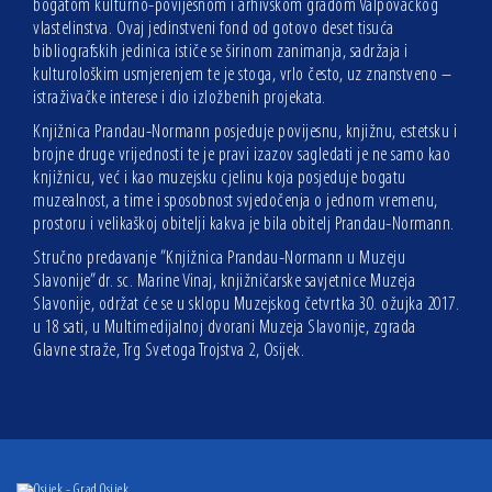
bogatom kulturno-povijesnom i arhivskom građom Valpovačkog
vlastelinstva. Ovaj jedinstveni fond od gotovo deset tisuća
bibliografskih jedinica ističe se širinom zanimanja, sadržaja i
kulturološkim usmjerenjem te je stoga, vrlo često, uz znanstveno –
istraživačke interese i dio izložbenih projekata.
Knjižnica Prandau-Normann posjeduje povijesnu, knjižnu, estetsku i
brojne druge vrijednosti te je pravi izazov sagledati je ne samo kao
knjižnicu, već i kao muzejsku cjelinu koja posjeduje bogatu
muzealnost, a time i sposobnost svjedočenja o jednom vremenu,
prostoru i velikaškoj obitelji kakva je bila obitelj Prandau-Normann.
Stručno predavanje ”Knjižnica Prandau-Normann u Muzeju
Slavonije” dr. sc. Marine Vinaj, knjižničarske savjetnice Muzeja
Slavonije, održat će se u sklopu Muzejskog četvrtka 30.
ožujka 2017.
u 18 sati, u Multimedijalnoj dvorani Muzeja Slavonije, zgrada
Glavne straže, Trg Svetoga Trojstva 2, Osijek.