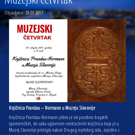
Muzejski četvrtak
13.07.2026 | Ljetnim izdanjem Večeri vina i umjetnosti završen Vinski mjesec
Objavljeno: 28.03.2017
07.07.2026 | Održana 8. sjednica Gradskog vijeća Grada Osijeka. Gradonačelnik
Radić istaknuo da je u osječke vrtiće upisan rekordan broj djece, te najavio cjelovitu
obnovu glavnog osječkog Trga Ante Starčevića
06.07.2026 | Brevis koncertom u Zlatnoj dvorani Musikvereina obilježio 30 godina
djelovanja
04.07.2026 | Zbog povoljnih vodostaja i pravodobnih mjera komarci ove godine pod
kontrolom
04.08.2026 | U Osijeku obilježen Dan pobjede i domovinske zahvalnosti i Dan
hrvatskih branitelja
Knjižnica Prandau – Normann u Muzeju Slavonije
Knjižnica Prandau-Normann jedna je od posebno bogatih
spomeničkih, do sada uglavnom neistraženih knjižnica koja je u
Muzej Slavonije pristigla nakon Drugog svjetskog rata, zajedno s