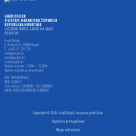
GRAD OSIJEK
OSJEČKO-BARANJSKA ŽUPANIJA
REPUBLIKA HRVATSKA
SLUŽBENI PORTAL GRADA NA DRAVI
OSIJEK.HR
Grad Osijek
F. Kuhača 9, 31000 Osijek
T: +385 31 229 229
info@osijek.hr
press@osijek.hr
www.osijek.hr
Radno vrijeme : 7:30h – 15:30h
Radno vrijeme sa strankama
OIB: 30050049642
MB: 2640651
Žiro-račun: 2360000–1831200002
IBAN: HR5023600001831200002
Copyright © 2026. Grad Osijek, sva prava pridržana
Digitalna pristupačnost
Mapa web mjesta