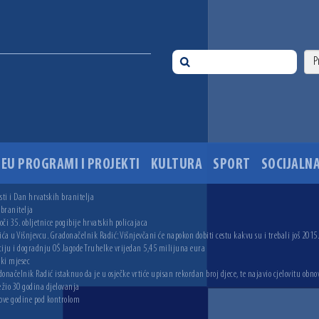
EU PROGRAMI I PROJEKTI
KULTURA
SPORT
SOCIJALNA
ti i Dan hrvatskih branitelja
 branitelja
i 35. obljetnice pogibije hrvatskih policajaca
ića u Višnjevcu. Gradonačelnik Radić: Višnjevčani će napokon dobiti cestu kakvu su i trebali još 2015
ciju i dogradnju OŠ Jagode Truhelke vrijedan 5,45 milijuna eura
ski mjesec
onačelnik Radić istaknuo da je u osječke vrtiće upisan rekordan broj djece, te najavio cjelovitu obno
ežio 30 godina djelovanja
 ove godine pod kontrolom