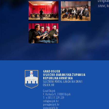
Dirigira
snovi
, 
GRAD OSIJEK
OSJEČKO-BARANJSKA ŽUPANIJA
REPUBLIKA HRVATSKA
SLUŽBENI PORTAL GRADA NA DRAVI
OSIJEK.HR
Grad Osijek
F. Kuhača 9, 31000 Osijek
T: +385 31 229 229
info@osijek.hr
press@osijek.hr
www.osijek.hr