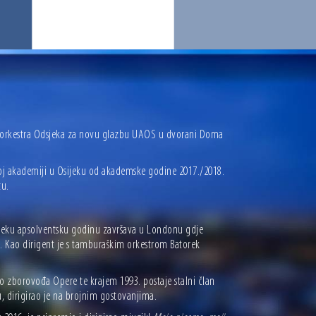
og orkestra Odsjeka za novu glazbu UAOS u dvorani Doma
j akademiji u Osijeku od akademske godine 2017./2018.
tu.
jeku apsolventsku godinu završava u Londonu gdje
. Kao dirigent je s tamburaškim orkestrom Batorek
 zborovođa Opere te krajem 1993. postaje stalni član
 dirigirao je na brojnim gostovanjima.