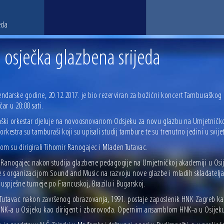
eda
. osječka glazbena srijeda
lendarske godine, 20.12.2017. je bio rezerviran za božićni koncert Tamburašk
čar u 20:00 sati.
ški orkestar djeluje na novoosnovanom Odsjeku za novu glazbu na Umjetničko
orkestra su tamburaši koji su upisali studij tambure te su trenutno jedini u svije
om su dirigirali Tihomir Ranogajec i Mladen Tutavac.
 Ranogajec nakon studija glazbene pedagogije na Umjetničkoj akademiji u Osi
e s organizacijom Sound and Music na razvoju nove glazbe i mladih skladatelja
uspješne turneje po Francuskoj, Brazilu i Bugarskoj.
Tutavac nakon završenog obrazovanja, 1991. postaje zaposlenik HNK Zagreb kao
NK-a u Osijeku kao dirigent i zborovođa. Opernim ansamblom HNK-a u Osijeku,