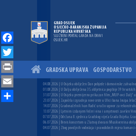
GRAD OSIJEK
OSJEČKO-BARANJSKA ŽUPANIJA
REPUBLIKA HRVATSKA
SLUŽBENI PORTAL GRADA NA DRAVI
OSIJEK.HR
Facebook
Twitter
GRADSKA UPRAVA
GOSPODARSTVO
Print
04.08.2026 | U Osijeku obilježen Dan pobjede i domovinske zahvalnos
Email
01.08.2026 | U Dalju obilježena 35. obljetnica pogibije 39 hrvatskih
31.07.2026 | U Osijeku premijerno prikazan film „MUP-ovci Dalj“ uoč
23.07.2026 | Započela izgradnja nove ceste u Ulici bana Josipa Jelač
Share
14.07.2026 | Gradonačelnik Ivan Radić uručio ugovor za rekonstruk
13.07.2026 | Ljetnim izdanjem Večeri vina i umjetnosti završen Vin
07.07.2026 | Održana 8. sjednica Gradskog vijeća Grada Osijeka. Grad
06.07.2026 | Brevis koncertom u Zlatnoj dvorani Musikvereina obilj
04.07.2026 | Zbog povoljnih vodostaja i pravodobnih mjera komarci