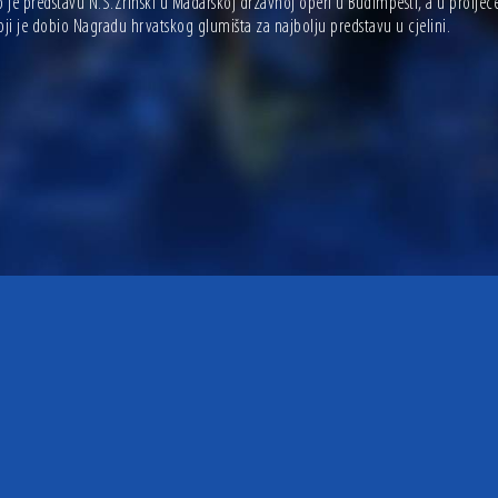
o je predstavu N.Š.Zrinski u Mađarskoj državnoj operi u Budimpešti, a u proljeće
koji je dobio Nagradu hrvatskog glumišta za najbolju predstavu u cjelini.