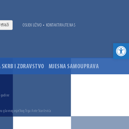
•
OSIJEK UŽIVO
KONTAKTIRAJTE NAS
Open toolbar
 SKRB I ZDRAVSTVO
MJESNA SAMOUPRAVA
. godine
vu glavnog osječkog Trga Ante Starčevića