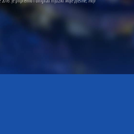
 2016. je pripremio i dirigirao mjuzikl
Moje pjesme, moji