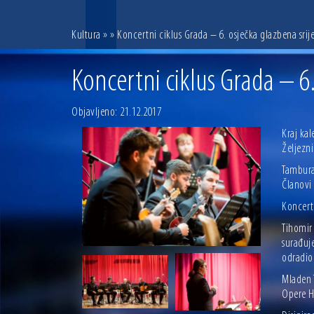
Kultura
»
» Koncertni ciklus Grada – 6. osječka glazbena srij
Koncertni ciklus Grada – 6
Objavljeno: 21.12.2017
Kraj ka
Željezni
Tambura
Članovi 
Koncert
Tihomir
surađuj
odradio 
Mladen 
Opere H