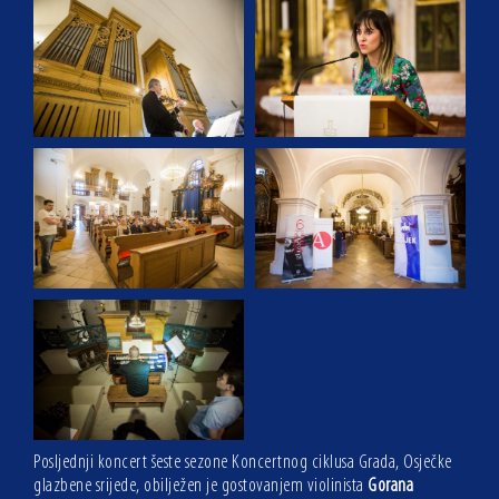
Posljednji koncert šeste sezone Koncertnog ciklusa Grada, Osječke
glazbene srijede, obilježen je gostovanjem violinista
Gorana