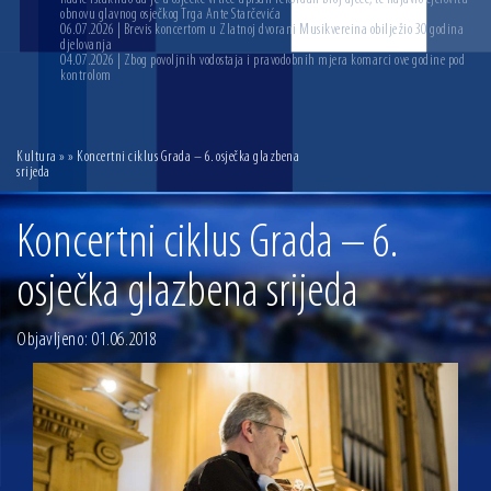
obnovu glavnog osječkog Trga Ante Starčevića
06.07.2026 | Brevis koncertom u Zlatnoj dvorani Musikvereina obilježio 30 godina
djelovanja
04.07.2026 | Zbog povoljnih vodostaja i pravodobnih mjera komarci ove godine pod
kontrolom
Kultura
»
» Koncertni ciklus Grada – 6. osječka glazbena
srijeda
Koncertni ciklus Grada – 6.
osječka glazbena srijeda
Objavljeno: 01.06.2018