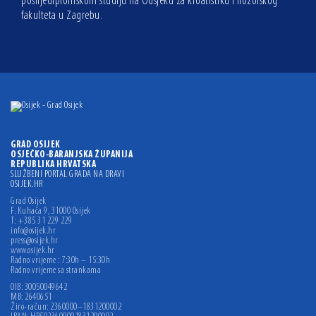
poslijediplomskom studiju na Odsjeku za kroatistiku Filozofskog
fakulteta u Zagrebu.
GRAD OSIJEK
OSJEČKO-BARANJSKA ŽUPANIJA
REPUBLIKA HRVATSKA
SLUŽBENI PORTAL GRADA NA DRAVI
OSIJEK.HR
Grad Osijek
F. Kuhača 9, 31000 Osijek
T: +385 31 229 229
info@osijek.hr
press@osijek.hr
www.osijek.hr
Radno vrijeme : 7:30h – 15:30h
Radno vrijeme sa strankama
OIB: 30050049642
MB: 2640651
Žiro-račun: 2360000–1831200002