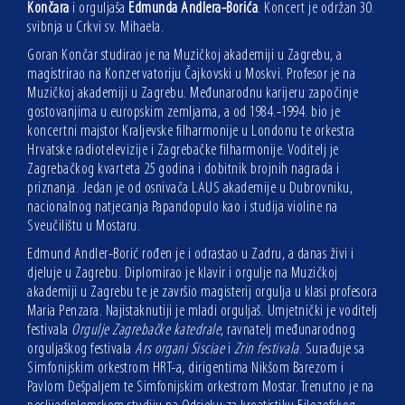
Končara
i orguljaša
Edmunda Andlera-Borića
. Koncert je održan 30.
svibnja u Crkvi sv. Mihaela.
Goran Končar studirao je na Muzičkoj akademiji u Zagrebu, a
magistrirao na Konzervatoriju Čajkovski u Moskvi. Profesor je na
Muzičkoj akademiji u Zagrebu. Međunarodnu karijeru započinje
gostovanjima u europskim zemljama, a od 1984.-1994. bio je
koncertni majstor Kraljevske filharmonije u Londonu te orkestra
Hrvatske radiotelevizije i Zagrebačke filharmonije. Voditelj je
Zagrebačkog kvarteta 25 godina i dobitnik brojnih nagrada i
priznanja. Jedan je od osnivača LAUS akademije u Dubrovniku,
nacionalnog natjecanja Papandopulo kao i studija violine na
Sveučilištu u Mostaru.
Edmund Andler-Borić rođen je i odrastao u Zadru, a danas živi i
djeluje u Zagrebu. Diplomirao je klavir i orgulje na Muzičkoj
akademiji u Zagrebu te je završio magisterij orgulja u klasi profesora
Maria Penzara. Najistaknutiji je mladi orguljaš. Umjetnički je voditelj
festivala
Orgulje Zagrebačke katedrale
, ravnatelj međunarodnog
orguljaškog festivala
Ars organi Sisciae
i
Zrin festivala
. Surađuje sa
Simfonijskim orkestrom HRT-a, dirigentima Nikšom Barezom i
Pavlom Dešpaljem te Simfonijskim orkestrom Mostar. Trenutno je na