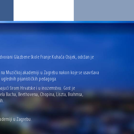
 dvorani Glazbene škole Franje Kuhača Osijek, održan je
a na Muzičkoj akademiji u Zagrebu nakon koje se usavršava
e uglednih pijanističkih pedagoga.
ajući širom Hrvatske i u inozemstvu. Gost je
jela Bacha, Beethovena, Chopina, Liszta, Brahmsa,
ih.
kademiji u Zagrebu.