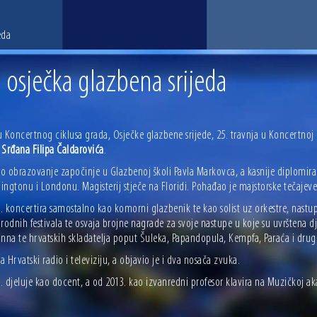
eda
. osječka glazbena srijeda
u Koncertnog ciklusa grada, Osječke glazbene srijede, 25. travnja u Koncertnoj
t
Srđana Filipa Čaldarovića
.
o obrazovanje započinje u Glazbenoj školi Pavla Markovca, a kasnije diplomir
ingtonu i Londonu. Magisterij stječe na Floridi. Pohađao je majstorske tečajev
 koncertira samostalno kao komorni glazbenik te kao solist uz orkestre, nastup
odnih festivala te osvaja brojne nagrade za svoje nastupe u koje su uvrštena d
na te hrvatskih skladatelja poput Šuleka, Papandopula, Kempfa, Paraća i drug
 Hrvatski radio i televiziju, a objavio je i dva nosača zvuka.
. djeluje kao docent, a od 2013. kao izvanredni profesor klavira na Muzičkoj a