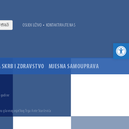
•
OSIJEK UŽIVO
KONTAKTIRAJTE NAS
Open toolbar
 SKRB I ZDRAVSTVO
MJESNA SAMOUPRAVA
. godine
vu glavnog osječkog Trga Ante Starčevića