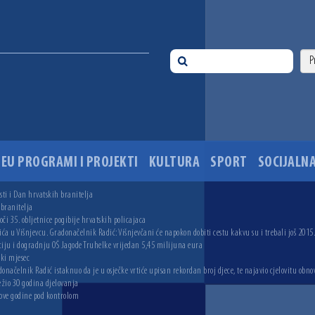
EU PROGRAMI I PROJEKTI
KULTURA
SPORT
SOCIJALNA
ti i Dan hrvatskih branitelja
 branitelja
i 35. obljetnice pogibije hrvatskih policajaca
ića u Višnjevcu. Gradonačelnik Radić: Višnjevčani će napokon dobiti cestu kakvu su i trebali još 2015
ciju i dogradnju OŠ Jagode Truhelke vrijedan 5,45 milijuna eura
ski mjesec
onačelnik Radić istaknuo da je u osječke vrtiće upisan rekordan broj djece, te najavio cjelovitu obno
ežio 30 godina djelovanja
 ove godine pod kontrolom