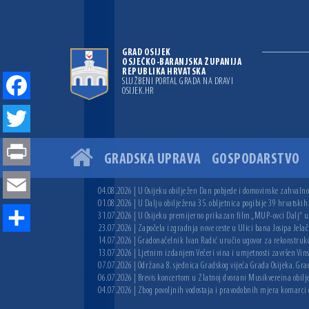
GRAD OSIJEK
OSJEČKO-BARANJSKA ŽUPANIJA
REPUBLIKA HRVATSKA
SLUŽBENI PORTAL GRADA NA DRAVI
OSIJEK.HR
Facebook
Twitter
GRADSKA UPRAVA
GOSPODARSTVO
Print
04.08.2026 | U Osijeku obilježen Dan pobjede i domovinske zahvalnos
Email
01.08.2026 | U Dalju obilježena 35. obljetnica pogibije 39 hrvatskih
31.07.2026 | U Osijeku premijerno prikazan film „MUP-ovci Dalj“ uoč
23.07.2026 | Započela izgradnja nove ceste u Ulici bana Josipa Jelač
Share
14.07.2026 | Gradonačelnik Ivan Radić uručio ugovor za rekonstruk
13.07.2026 | Ljetnim izdanjem Večeri vina i umjetnosti završen Vin
07.07.2026 | Održana 8. sjednica Gradskog vijeća Grada Osijeka. Grad
06.07.2026 | Brevis koncertom u Zlatnoj dvorani Musikvereina obilj
04.07.2026 | Zbog povoljnih vodostaja i pravodobnih mjera komarci