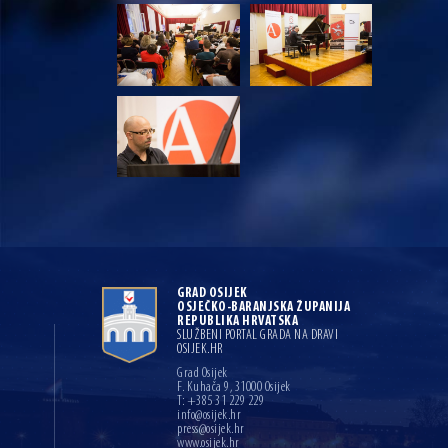
GRAD OSIJEK
OSJEČKO-BARANJSKA ŽUPANIJA
REPUBLIKA HRVATSKA
SLUŽBENI PORTAL GRADA NA DRAVI
OSIJEK.HR
Grad Osijek
F. Kuhača 9, 31000 Osijek
T: +385 31 229 229
info@osijek.hr
press@osijek.hr
www.osijek.hr