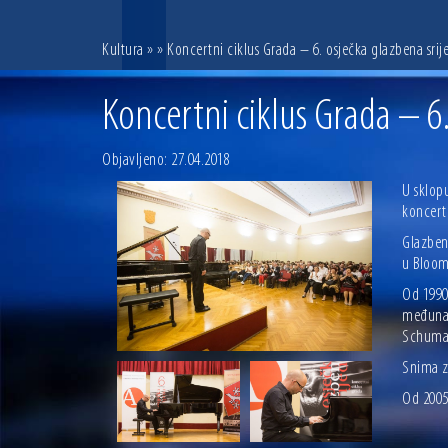
Kultura
»
» Koncertni ciklus Grada – 6. osječka glazbena srij
Koncertni ciklus Grada – 6
Objavljeno: 27.04.2018
U sklop
koncer
Glazben
u Bloom
Od 1990.
međunar
Schuman
Snima za
Od 2005