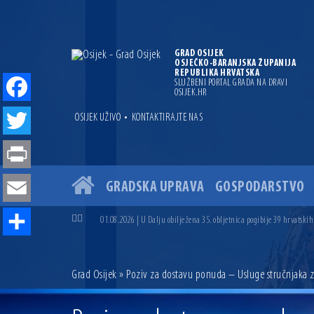
GRAD OSIJEK
OSJEČKO-BARANJSKA ŽUPANIJA
REPUBLIKA HRVATSKA
SLUŽBENI PORTAL GRADA NA DRAVI
OSIJEK.HR
Facebook
•
OSIJEK UŽIVO
KONTAKTIRAJTE NAS
Twitter
Print
GRADSKA UPRAVA
GOSPODARSTVO
04.07.2026 | Zbog povoljnih vodostaja i pravodobnih mjera komarci
Email
04.08.2026 | U Osijeku obilježen Dan pobjede i domovinske zahvalno
01.08.2026 | U Dalju obilježena 35. obljetnica pogibije 39 hrvatskih
31.07.2026 | U Osijeku premijerno prikazan film „MUP-ovci Dalj“ uoč
Share
23.07.2026 | Započela izgradnja nove ceste u Ulici bana Josipa Jelač
14.07.2026 | Gradonačelnik Ivan Radić uručio ugovor za rekonstruk
Grad Osijek
» Poziv za dostavu ponuda – Usluge stručnjaka za
13.07.2026 | Ljetnim izdanjem Večeri vina i umjetnosti završen Vin
07.07.2026 | Održana 8. sjednica Gradskog vijeća Grada Osijeka. Grad
06.07.2026 | Brevis koncertom u Zlatnoj dvorani Musikvereina obilj