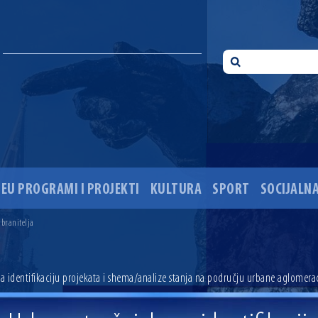
EU PROGRAMI I PROJEKTI
KULTURA
SPORT
SOCIJALNA
 ove godine pod kontrolom
sti i Dan hrvatskih branitelja
 branitelja
i 35. obljetnice pogibije hrvatskih policajaca
ića u Višnjevcu. Gradonačelnik Radić: Višnjevčani će napokon dobiti cestu kakvu su i trebali još 2015
ciju i dogradnju OŠ Jagode Truhelke vrijedan 5,45 milijuna eura
 identifikaciju projekata i shema/analize stanja na području urbane aglomerac
ski mjesec
onačelnik Radić istaknuo da je u osječke vrtiće upisan rekordan broj djece, te najavio cjelovitu obn
ežio 30 godina djelovanja