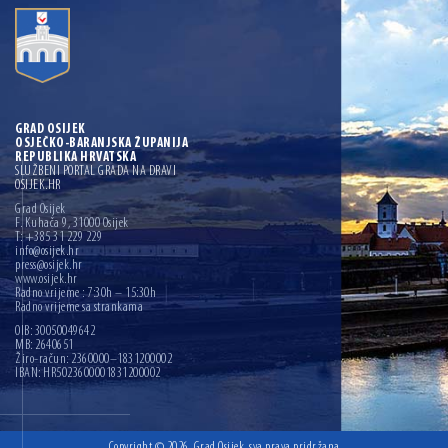
GRAD OSIJEK
OSJEČKO-BARANJSKA ŽUPANIJA
REPUBLIKA HRVATSKA
SLUŽBENI PORTAL GRADA NA DRAVI
OSIJEK.HR
Grad Osijek
F. Kuhača 9, 31000 Osijek
T: +385 31 229 229
info@osijek.hr
press@osijek.hr
www.osijek.hr
Radno vrijeme : 7:30h – 15:30h
Radno vrijeme sa strankama
OIB: 30050049642
MB: 2640651
Žiro-račun: 2360000–1831200002
IBAN: HR5023600001831200002
Copyright © 2026. Grad Osijek, sva prava pridržana