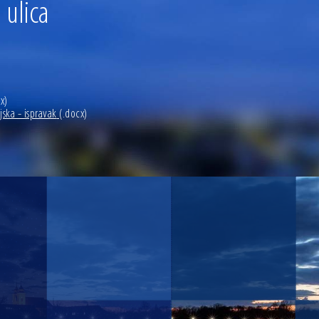
 ulica
x)
jska - ispravak
(.docx)