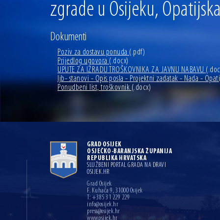
zgrade u Osijeku, Opatijska
Dokumenti
Poziv za dostavu ponuda
(.pdf)
Prijedlog ugovora
(.docx)
UPUTE ZA IZRADU TROŠKOVNIKA ZA JAVNU NABAVU
(.doc
ljb- stanovi - Opis posla - Projektni zadatak - Nada - Opati
Ponudbeni list, troškovnik
(.docx)
GRAD OSIJEK
OSJEČKO-BARANJSKA ŽUPANIJA
REPUBLIKA HRVATSKA
SLUŽBENI PORTAL GRADA NA DRAVI
OSIJEK.HR
Grad Osijek
F. Kuhača 9, 31000 Osijek
T: +385 31 229 229
info@osijek.hr
press@osijek.hr
www.osijek.hr