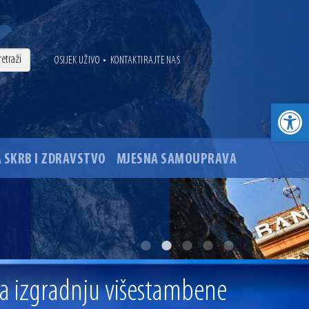
•
OSIJEK UŽIVO
KONTAKTIRAJTE NAS
Open toolbar
 SKRB I ZDRAVSTVO
MJESNA SAMOUPRAVA
. godine
ovu glavnog osječkog Trga Ante Starčevića
za izgradnju višestambene