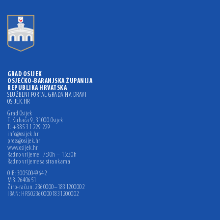
GRAD OSIJEK
OSJEČKO-BARANJSKA ŽUPANIJA
REPUBLIKA HRVATSKA
SLUŽBENI PORTAL GRADA NA DRAVI
OSIJEK.HR
Grad Osijek
F. Kuhača 9, 31000 Osijek
T: +385 31 229 229
info@osijek.hr
press@osijek.hr
www.osijek.hr
Radno vrijeme : 7:30h – 15:30h
Radno vrijeme sa strankama
OIB: 30050049642
MB: 2640651
Žiro-račun: 2360000–1831200002
IBAN: HR5023600001831200002