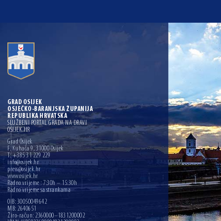
GRAD OSIJEK
OSJEČKO-BARANJSKA ŽUPANIJA
REPUBLIKA HRVATSKA
SLUŽBENI PORTAL GRADA NA DRAVI
OSIJEK.HR
Grad Osijek
F. Kuhača 9, 31000 Osijek
T: +385 31 229 229
info@osijek.hr
press@osijek.hr
www.osijek.hr
Radno vrijeme : 7:30h – 15:30h
Radno vrijeme sa strankama
OIB: 30050049642
MB: 2640651
Žiro-račun: 2360000–1831200002