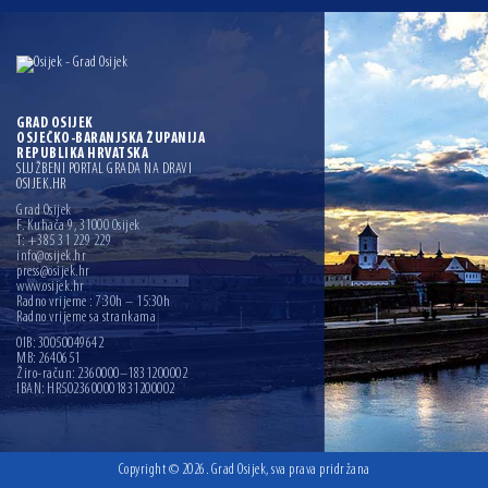
GRAD OSIJEK
OSJEČKO-BARANJSKA ŽUPANIJA
REPUBLIKA HRVATSKA
SLUŽBENI PORTAL GRADA NA DRAVI
OSIJEK.HR
Grad Osijek
F. Kuhača 9, 31000 Osijek
T: +385 31 229 229
info@osijek.hr
press@osijek.hr
www.osijek.hr
Radno vrijeme : 7:30h – 15:30h
Radno vrijeme sa strankama
OIB: 30050049642
MB: 2640651
Žiro-račun: 2360000–1831200002
IBAN: HR5023600001831200002
Copyright © 2026. Grad Osijek, sva prava pridržana